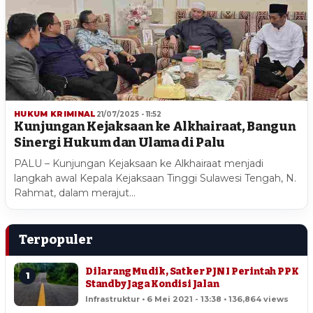
HUKUM KRIMINAL
21/07/2025 - 11:52
Kunjungan Kejaksaan ke Alkhairaat, Bangun
Sinergi Hukum dan Ulama di Palu
PALU – Kunjungan Kejaksaan ke Alkhairaat menjadi
langkah awal Kepala Kejaksaan Tinggi Sulawesi Tengah, N.
Rahmat, dalam merajut…
Terpopuler
Dilarang Mudik, Satker PJN I Perintah PPK
1
Standby Jaga Kondisi Jalan
Infrastruktur • 6 Mei 2021 - 13:38 • 136,864 views