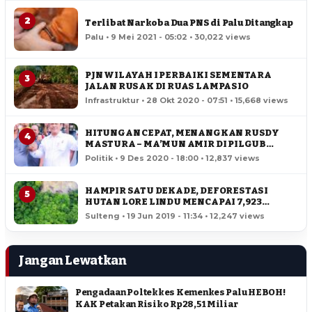
2
Terlibat Narkoba Dua PNS di Palu Ditangkap
Palu • 9 Mei 2021 - 05:02 • 30,022 views
PJN WILAYAH I PERBAIKI SEMENTARA
3
JALAN RUSAK DI RUAS LAMPASIO
Infrastruktur • 28 Okt 2020 - 07:51 • 15,668 views
HITUNGAN CEPAT, MENANGKAN RUSDY
4
MASTURA – MA’MUN AMIR DI PILGUB
SULTENG
Politik • 9 Des 2020 - 18:00 • 12,837 views
HAMPIR SATU DEKADE, DEFORESTASI
5
HUTAN LORE LINDU MENCAPAI 7,923
HEKTAR
Sulteng • 19 Jun 2019 - 11:34 • 12,247 views
Jangan Lewatkan
Pengadaan Poltekkes Kemenkes Palu HEBOH!
KAK Petakan Risiko Rp28,51 Miliar