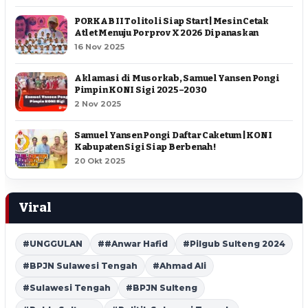
PORKAB II Tolitoli Siap Start | Mesin Cetak
Atlet Menuju Porprov X 2026 Dipanaskan
16 Nov 2025
Aklamasi di Musorkab, Samuel Yansen Pongi
Pimpin KONI Sigi 2025–2030
2 Nov 2025
Samuel Yansen Pongi Daftar Caketum | KONI
Kabupaten Sigi Siap Berbenah !
20 Okt 2025
Viral
#UNGGULAN
##Anwar Hafid
#Pilgub Sulteng 2024
#BPJN Sulawesi Tengah
#Ahmad Ali
#Sulawesi Tengah
#BPJN Sulteng