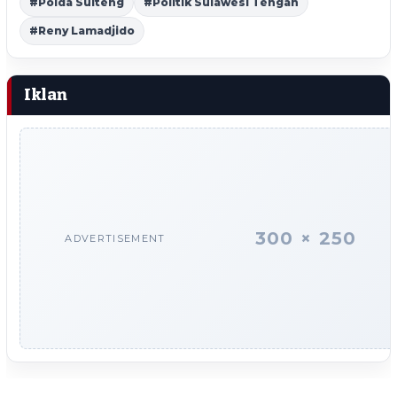
#Polda Sulteng
#Politik Sulawesi Tengah
#Reny Lamadjido
Iklan
300 × 250
ADVERTISEMENT