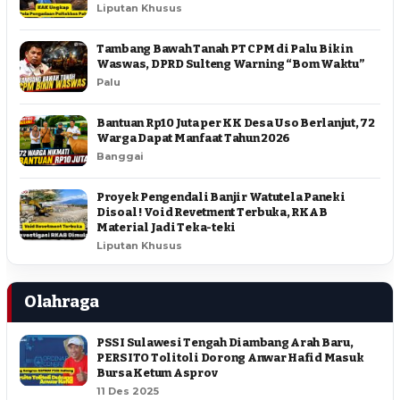
Liputan Khusus
Tambang Bawah Tanah PT CPM di Palu Bikin
Waswas, DPRD Sulteng Warning “Bom Waktu”
Palu
Bantuan Rp10 Juta per KK Desa Uso Berlanjut, 72
Warga Dapat Manfaat Tahun 2026
Banggai
Proyek Pengendali Banjir Watutela Paneki
Disoal ! Void Revetment Terbuka, RKAB
Material Jadi Teka-teki
Liputan Khusus
Olahraga
PSSI Sulawesi Tengah Diambang Arah Baru,
PERSITO Tolitoli Dorong Anwar Hafid Masuk
Bursa Ketum Asprov
11 Des 2025