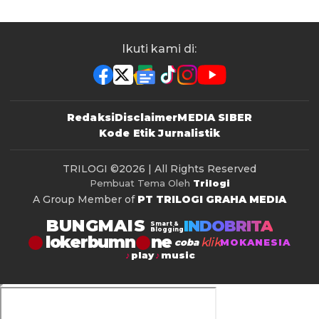
Ikuti kami di:
Redaksi
Disclaimer
MEDIA SIBER
Kode Etik Jurnalistik
TRILOGI
©2026 | All Rights Reserved
Pembuat Tema Oleh
Trilogi
A Group Member of
PT TRILOGI GRAHA MEDIA
BUNGMAIS
INDOBRITA
Smart &
Blogging
lokerbumn
klik
coba
MOKANESIA
play
music