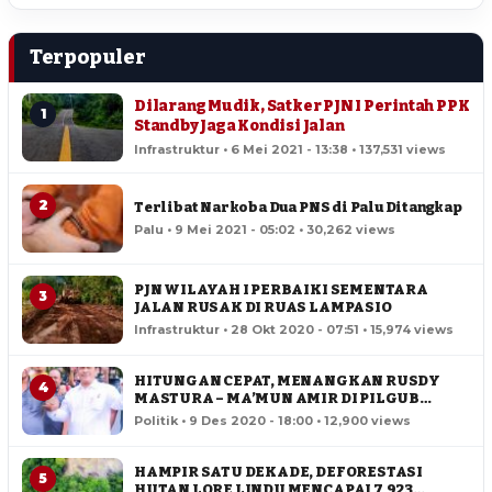
Terpopuler
Dilarang Mudik, Satker PJN I Perintah PPK
1
Standby Jaga Kondisi Jalan
Infrastruktur • 6 Mei 2021 - 13:38 • 137,531 views
2
Terlibat Narkoba Dua PNS di Palu Ditangkap
Palu • 9 Mei 2021 - 05:02 • 30,262 views
PJN WILAYAH I PERBAIKI SEMENTARA
3
JALAN RUSAK DI RUAS LAMPASIO
Infrastruktur • 28 Okt 2020 - 07:51 • 15,974 views
HITUNGAN CEPAT, MENANGKAN RUSDY
4
MASTURA – MA’MUN AMIR DI PILGUB
SULTENG
Politik • 9 Des 2020 - 18:00 • 12,900 views
HAMPIR SATU DEKADE, DEFORESTASI
5
HUTAN LORE LINDU MENCAPAI 7,923