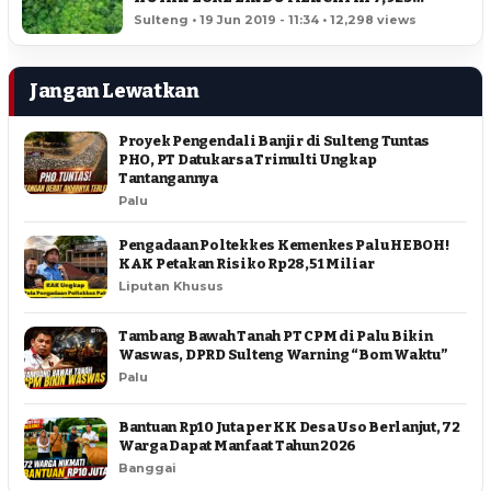
HEKTAR
Sulteng • 19 Jun 2019 - 11:34 • 12,298 views
Jangan Lewatkan
Proyek Pengendali Banjir di Sulteng Tuntas
PHO, PT Datukarsa Trimulti Ungkap
Tantangannya
Palu
Pengadaan Poltekkes Kemenkes Palu HEBOH!
KAK Petakan Risiko Rp28,51 Miliar
Liputan Khusus
Tambang Bawah Tanah PT CPM di Palu Bikin
Waswas, DPRD Sulteng Warning “Bom Waktu”
Palu
Bantuan Rp10 Juta per KK Desa Uso Berlanjut, 72
Warga Dapat Manfaat Tahun 2026
Banggai