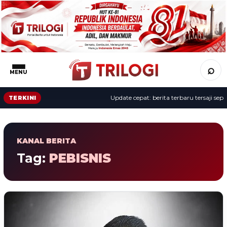
⌕
MENU
Update cepat: berita terbaru tersaji sepan
TERKINI
KANAL BERITA
Tag:
PEBISNIS