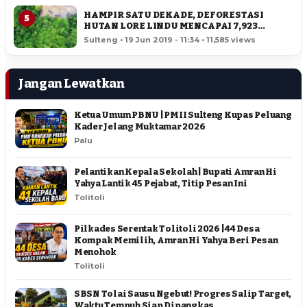
HAMPIR SATU DEKADE, DEFORESTASI
5
HUTAN LORE LINDU MENCAPAI 7,923
HEKTAR
Sulteng • 19 Jun 2019 - 11:34 • 11,585 views
Jangan Lewatkan
Ketua Umum PBNU | PMII Sulteng Kupas Peluang
Kader Jelang Muktamar 2026
Palu
Pelantikan Kepala Sekolah | Bupati Amran Hi
Yahya Lantik 45 Pejabat, Titip Pesan Ini
Tolitoli
Pilkades Serentak Tolitoli 2026 | 44 Desa
Kompak Memilih, Amran Hi Yahya Beri Pesan
Menohok
Tolitoli
SBSN Tolai Sausu Ngebut! Progres Salip Target,
Waktu Tempuh Siap Dipangkas