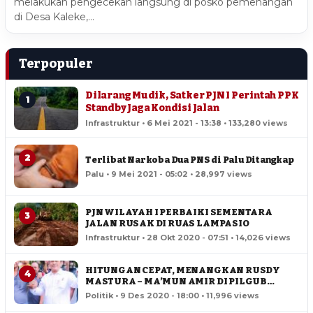
melakukan pengecekan langsung di posko pemenangan
di Desa Kaleke,…
Terpopuler
Dilarang Mudik, Satker PJN I Perintah PPK
1
Standby Jaga Kondisi Jalan
Infrastruktur • 6 Mei 2021 - 13:38 • 133,280 views
2
Terlibat Narkoba Dua PNS di Palu Ditangkap
Palu • 9 Mei 2021 - 05:02 • 28,997 views
PJN WILAYAH I PERBAIKI SEMENTARA
3
JALAN RUSAK DI RUAS LAMPASIO
Infrastruktur • 28 Okt 2020 - 07:51 • 14,026 views
HITUNGAN CEPAT, MENANGKAN RUSDY
4
MASTURA – MA’MUN AMIR DI PILGUB
SULTENG
Politik • 9 Des 2020 - 18:00 • 11,996 views