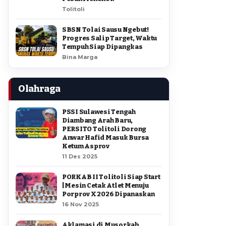
Tolitoli
SBSN Tolai Sausu Ngebut!
Progres Salip Target, Waktu
Tempuh Siap Dipangkas
Bina Marga
Olahraga
PSSI Sulawesi Tengah
Diambang Arah Baru,
PERSITO Tolitoli Dorong
Anwar Hafid Masuk Bursa
Ketum Asprov
11 Des 2025
PORKAB II Tolitoli Siap Start
| Mesin Cetak Atlet Menuju
Porprov X 2026 Dipanaskan
16 Nov 2025
Aklamasi di Musorkab,