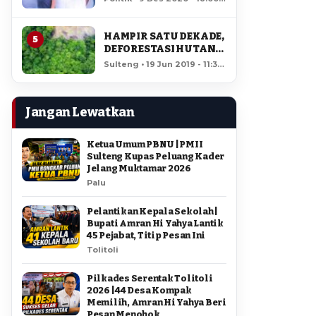
AMIR DI PILGUB
11,891 views
SULTENG
HAMPIR SATU DEKADE,
5
DEFORESTASI HUTAN
LORE LINDU MENCAPAI
Sulteng • 19 Jun 2019 - 11:34
7,923 HEKTAR
• 11,479 views
Jangan Lewatkan
Ketua Umum PBNU | PMII
Sulteng Kupas Peluang Kader
Jelang Muktamar 2026
Palu
Pelantikan Kepala Sekolah |
Bupati Amran Hi Yahya Lantik
45 Pejabat, Titip Pesan Ini
Tolitoli
Pilkades Serentak Tolitoli
2026 | 44 Desa Kompak
Memilih, Amran Hi Yahya Beri
Pesan Menohok