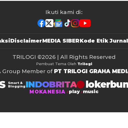
Ikuti kami di:
ksi
Disclaimer
MEDIA SIBER
Kode Etik Jurnal
TRILOGI
©2026 | All Rights Reserved
Pembuat Tema Oleh
Trilogi
A Group Member of
PT TRILOGI GRAHA MEDI
S
lokerbu
INDOBRITA
Smart &
Blogging
MOKANESIA
play
music