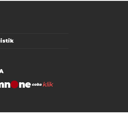
istik
A
mn
klik
coba