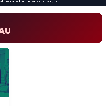
erita terbaru tersaji sepanjang hari.
JAU