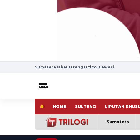
Sumatera
Jabar
Jateng
Jatim
Sulawesi
MENU
HOME
SULTENG
LIPUTAN KHUS
Sumatera