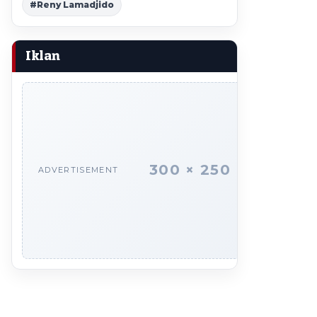
#Reny Lamadjido
Iklan
300 × 250
ADVERTISEMENT