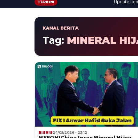
Update cepat: b
TERKINI
KANAL BERITA
Tag:
MINERAL HI
BISNIS
24/05/2026 - 23:12