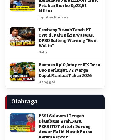
Kemenkes Palu HEBOH! KAK
Petakan Risiko Rp28,51
Miliar
Liputan Khusus
Tambang Bawah Tanah PT
CPM di Palu Bikin Waswas,
DPRD Sulteng Warning “Bom
Waktu”
Palu
Bantuan Rp10 Juta per KK Desa
Uso Berlanjut, 72 Warga
Dapat Manfaat Tahun 2026
Banggai
Olahraga
PSSI Sulawesi Tengah
Diambang Arah Baru,
PERSITO Tolitoli Dorong
Anwar Hafid Masuk Bursa
Ketum Asprov