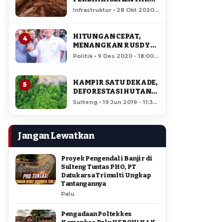
JALAN RUSAK DI RUAS
Infrastruktur • 28 Okt 2020 -
LAMPASIO
07:51 • 15,974 views
HITUNGAN CEPAT,
4
MENANGKAN RUSDY
MASTURA – MA’MUN
Politik • 9 Des 2020 - 18:00 •
AMIR DI PILGUB
12,900 views
SULTENG
HAMPIR SATU DEKADE,
5
DEFORESTASI HUTAN
LORE LINDU MENCAPAI
Sulteng • 19 Jun 2019 - 11:34
7,923 HEKTAR
• 12,298 views
Jangan Lewatkan
Proyek Pengendali Banjir di
Sulteng Tuntas PHO, PT
Datukarsa Trimulti Ungkap
Tantangannya
Palu
Pengadaan Poltekkes