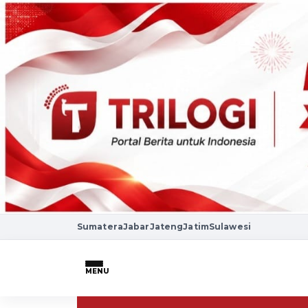
Sumatera
Jabar
Jateng
Jatim
Sulawesi
MENU