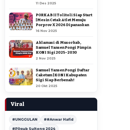
11 Des 2025
PORKAB II Tolitoli Siap Start
| Mesin Cetak Atlet Menuju
Porprov X 2026 Dipanaskan
16 Nov 2025
Aklamasi di Musorkab,
Samuel Yansen Pongi Pimpin
KONI Sigi 2025–2030
2 Nov 2025
Samuel Yansen Pongi Daftar
Caketum | KONI Kabupaten
Sigi Siap Berbenah !
20 Okt 2025
Viral
#UNGGULAN
##Anwar Hafid
#Pilgub Sulteng 2024