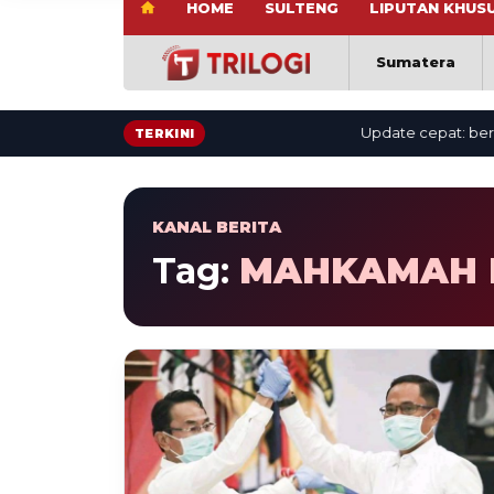
HOME
SULTENG
LIPUTAN KHUS
Sumatera
Update cepat: berita te
TERKINI
KANAL BERITA
Tag:
MAHKAMAH 