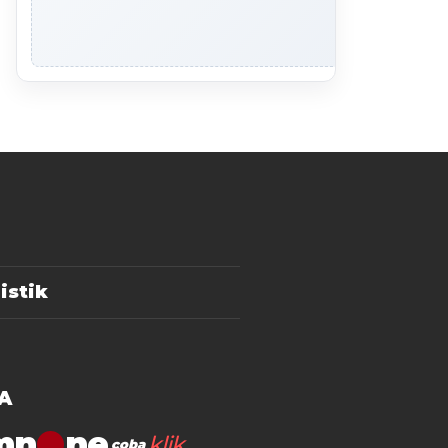
istik
A
mn
klik
coba