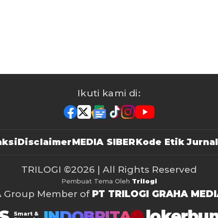
Ikuti kami di:
ksi
Disclaimer
MEDIA SIBER
Kode Etik Jurnal
TRILOGI
©2026 | All Rights Reserved
Pembuat Tema Oleh
Trilogi
A Group Member of
PT TRILOGI GRAHA MEDI
S
lokerbu
INDOBRITA
Smart &