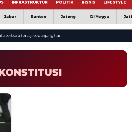
US
INFRASTRUKTUR
POLITIK
BISNIS
LIFESTYLE
Jabar
Banten
Jateng
DI Yogya
Jat
rbaru tersaji sepanjang hari.
KONSTITUSI