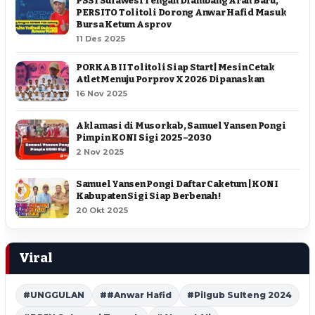
PSSI Sulawesi Tengah Diambang Arah Baru,
PERSITO Tolitoli Dorong Anwar Hafid Masuk
Bursa Ketum Asprov
11 Des 2025
PORKAB II Tolitoli Siap Start | Mesin Cetak
Atlet Menuju Porprov X 2026 Dipanaskan
16 Nov 2025
Aklamasi di Musorkab, Samuel Yansen Pongi
Pimpin KONI Sigi 2025–2030
2 Nov 2025
Samuel Yansen Pongi Daftar Caketum | KONI
Kabupaten Sigi Siap Berbenah !
20 Okt 2025
Viral
#UNGGULAN
##Anwar Hafid
#Pilgub Sulteng 2024