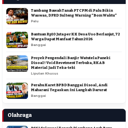
Tambang Bawah Tanah PT CPM di Palu Bikin
Waswas, DPRD Sulteng Warning “Bom Waktu”
Palu
Bantuan Rp10 Juta per KK Desa Uso Berlanjut, 72
Warga Dapat Manfaat Tahun 2026
Banggai
Proyek Pengendali Banjir Watutela Paneki
Disoal ! Void Revetment Terbuka, RKAB
Material Jadi Teka-teki
Liputan Khusus
Perahu Karet BPBD Banggai Disoal, Andi
Maharani Tegaskan: Ini Langkah Darurat
Banggai
Olahraga