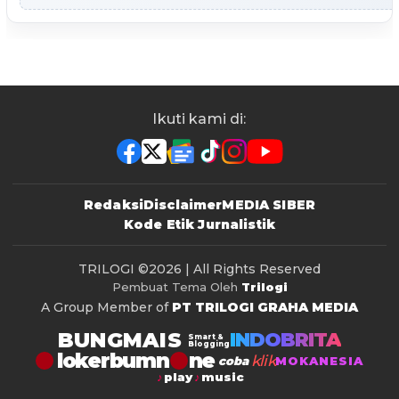
Ikuti kami di:
Redaksi
Disclaimer
MEDIA SIBER
Kode Etik Jurnalistik
TRILOGI
©2026 | All Rights Reserved
Pembuat Tema Oleh
Trilogi
A Group Member of
PT TRILOGI GRAHA MEDIA
BUNGMAIS
INDOBRITA
Smart &
Blogging
lokerbumn
klik
coba
MOKANESIA
play
music