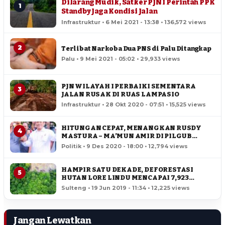
Dilarang Mudik, Satker PJN I Perintah PPK
1
Standby Jaga Kondisi Jalan
Infrastruktur • 6 Mei 2021 - 13:38 • 136,572 views
2
Terlibat Narkoba Dua PNS di Palu Ditangkap
Palu • 9 Mei 2021 - 05:02 • 29,933 views
PJN WILAYAH I PERBAIKI SEMENTARA
3
JALAN RUSAK DI RUAS LAMPASIO
Infrastruktur • 28 Okt 2020 - 07:51 • 15,525 views
HITUNGAN CEPAT, MENANGKAN RUSDY
4
MASTURA – MA’MUN AMIR DI PILGUB
SULTENG
Politik • 9 Des 2020 - 18:00 • 12,794 views
HAMPIR SATU DEKADE, DEFORESTASI
5
HUTAN LORE LINDU MENCAPAI 7,923
HEKTAR
Sulteng • 19 Jun 2019 - 11:34 • 12,225 views
Jangan Lewatkan