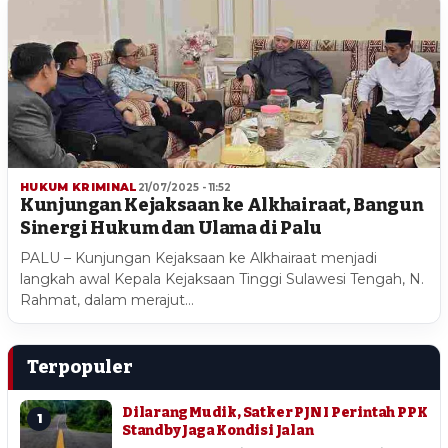
HUKUM KRIMINAL
21/07/2025 - 11:52
Kunjungan Kejaksaan ke Alkhairaat, Bangun
Sinergi Hukum dan Ulama di Palu
PALU – Kunjungan Kejaksaan ke Alkhairaat menjadi
langkah awal Kepala Kejaksaan Tinggi Sulawesi Tengah, N.
Rahmat, dalam merajut…
Terpopuler
Dilarang Mudik, Satker PJN I Perintah PPK
1
Standby Jaga Kondisi Jalan