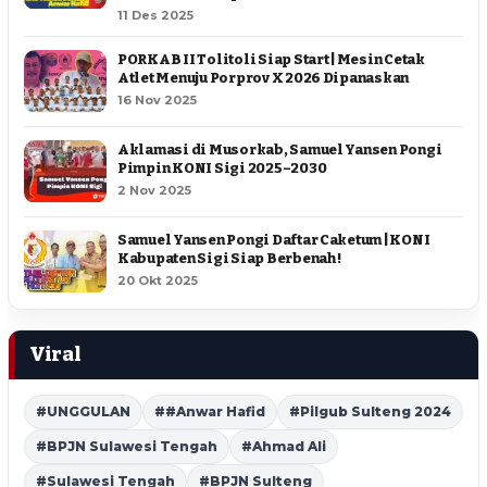
11 Des 2025
PORKAB II Tolitoli Siap Start | Mesin Cetak
Atlet Menuju Porprov X 2026 Dipanaskan
16 Nov 2025
Aklamasi di Musorkab, Samuel Yansen Pongi
Pimpin KONI Sigi 2025–2030
2 Nov 2025
Samuel Yansen Pongi Daftar Caketum | KONI
Kabupaten Sigi Siap Berbenah !
20 Okt 2025
Viral
#UNGGULAN
##Anwar Hafid
#Pilgub Sulteng 2024
#BPJN Sulawesi Tengah
#Ahmad Ali
#Sulawesi Tengah
#BPJN Sulteng