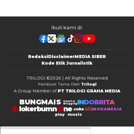
Ikuti kami di:
Redaksi
Disclaimer
MEDIA SIBER
Kode Etik Jurnalistik
TRILOGI
©2026 | All Rights Reserved
Pembuat Tema Oleh
Trilogi
A Group Member of
PT TRILOGI GRAHA MEDIA
BUNGMAIS
INDOBRITA
Smart &
Blogging
lokerbumn
klik
coba
MOKANESIA
play
music