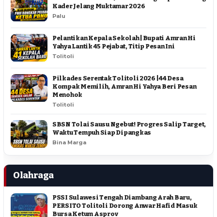
Kader Jelang Muktamar 2026
Palu
Pelantikan Kepala Sekolah | Bupati Amran Hi
Yahya Lantik 45 Pejabat, Titip Pesan Ini
Tolitoli
Pilkades Serentak Tolitoli 2026 | 44 Desa
Kompak Memilih, Amran Hi Yahya Beri Pesan
Menohok
Tolitoli
SBSN Tolai Sausu Ngebut! Progres Salip Target,
Waktu Tempuh Siap Dipangkas
Bina Marga
Olahraga
PSSI Sulawesi Tengah Diambang Arah Baru,
PERSITO Tolitoli Dorong Anwar Hafid Masuk
Bursa Ketum Asprov