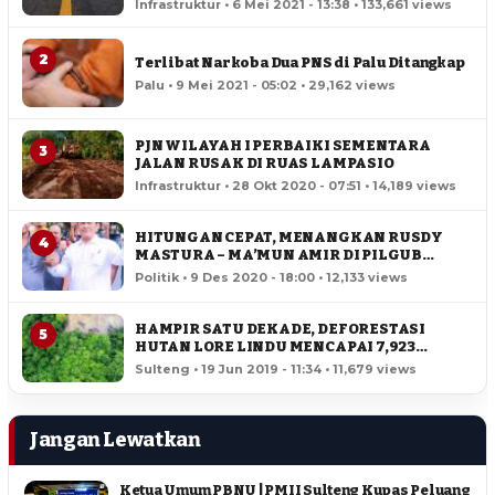
Infrastruktur • 6 Mei 2021 - 13:38 • 133,661 views
2
Terlibat Narkoba Dua PNS di Palu Ditangkap
Palu • 9 Mei 2021 - 05:02 • 29,162 views
PJN WILAYAH I PERBAIKI SEMENTARA
3
JALAN RUSAK DI RUAS LAMPASIO
Infrastruktur • 28 Okt 2020 - 07:51 • 14,189 views
HITUNGAN CEPAT, MENANGKAN RUSDY
4
MASTURA – MA’MUN AMIR DI PILGUB
SULTENG
Politik • 9 Des 2020 - 18:00 • 12,133 views
HAMPIR SATU DEKADE, DEFORESTASI
5
HUTAN LORE LINDU MENCAPAI 7,923
HEKTAR
Sulteng • 19 Jun 2019 - 11:34 • 11,679 views
Jangan Lewatkan
Ketua Umum PBNU | PMII Sulteng Kupas Peluang