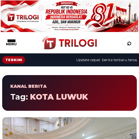
⌕
MENU
Update cepat: berita terbaru tersaji 
TERKINI
KANAL BERITA
Tag:
KOTA LUWUK