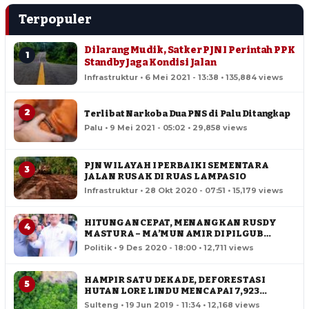
Terpopuler
Dilarang Mudik, Satker PJN I Perintah PPK
1
Standby Jaga Kondisi Jalan
Infrastruktur • 6 Mei 2021 - 13:38 • 135,884 views
2
Terlibat Narkoba Dua PNS di Palu Ditangkap
Palu • 9 Mei 2021 - 05:02 • 29,858 views
PJN WILAYAH I PERBAIKI SEMENTARA
3
JALAN RUSAK DI RUAS LAMPASIO
Infrastruktur • 28 Okt 2020 - 07:51 • 15,179 views
HITUNGAN CEPAT, MENANGKAN RUSDY
4
MASTURA – MA’MUN AMIR DI PILGUB
SULTENG
Politik • 9 Des 2020 - 18:00 • 12,711 views
HAMPIR SATU DEKADE, DEFORESTASI
5
HUTAN LORE LINDU MENCAPAI 7,923
HEKTAR
Sulteng • 19 Jun 2019 - 11:34 • 12,168 views