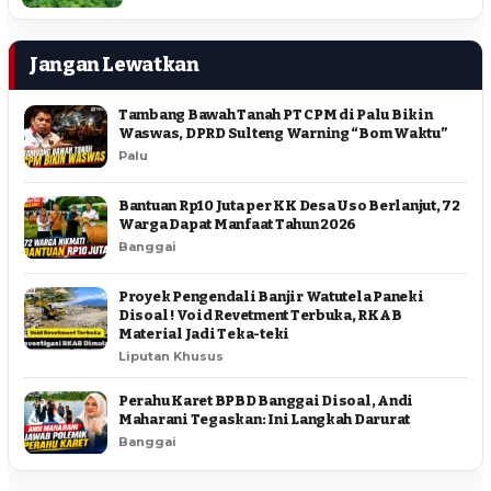
Jangan Lewatkan
Tambang Bawah Tanah PT CPM di Palu Bikin
Waswas, DPRD Sulteng Warning “Bom Waktu”
Palu
Bantuan Rp10 Juta per KK Desa Uso Berlanjut, 72
Warga Dapat Manfaat Tahun 2026
Banggai
Proyek Pengendali Banjir Watutela Paneki
Disoal ! Void Revetment Terbuka, RKAB
Material Jadi Teka-teki
Liputan Khusus
Perahu Karet BPBD Banggai Disoal, Andi
Maharani Tegaskan: Ini Langkah Darurat
Banggai