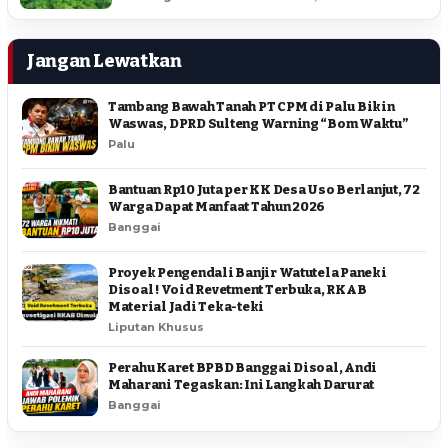
Jangan Lewatkan
Tambang Bawah Tanah PT CPM di Palu Bikin
Waswas, DPRD Sulteng Warning “Bom Waktu”
Palu
Bantuan Rp10 Juta per KK Desa Uso Berlanjut, 72
Warga Dapat Manfaat Tahun 2026
Banggai
Proyek Pengendali Banjir Watutela Paneki
Disoal ! Void Revetment Terbuka, RKAB
Material Jadi Teka-teki
Liputan Khusus
Perahu Karet BPBD Banggai Disoal, Andi
Maharani Tegaskan: Ini Langkah Darurat
Banggai