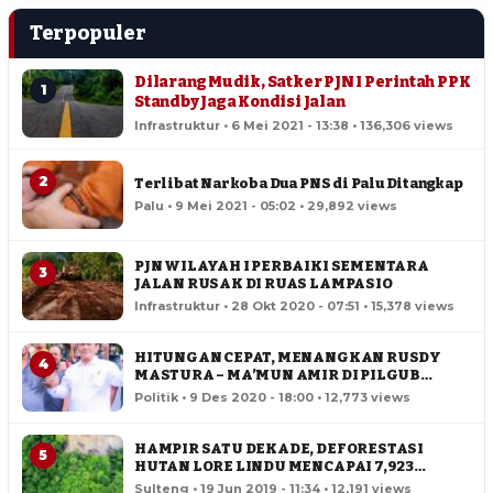
Terpopuler
Dilarang Mudik, Satker PJN I Perintah PPK
1
Standby Jaga Kondisi Jalan
Infrastruktur • 6 Mei 2021 - 13:38 • 136,306 views
2
Terlibat Narkoba Dua PNS di Palu Ditangkap
Palu • 9 Mei 2021 - 05:02 • 29,892 views
PJN WILAYAH I PERBAIKI SEMENTARA
3
JALAN RUSAK DI RUAS LAMPASIO
Infrastruktur • 28 Okt 2020 - 07:51 • 15,378 views
HITUNGAN CEPAT, MENANGKAN RUSDY
4
MASTURA – MA’MUN AMIR DI PILGUB
SULTENG
Politik • 9 Des 2020 - 18:00 • 12,773 views
HAMPIR SATU DEKADE, DEFORESTASI
5
HUTAN LORE LINDU MENCAPAI 7,923
HEKTAR
Sulteng • 19 Jun 2019 - 11:34 • 12,191 views