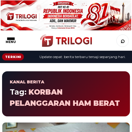
⌕
MENU
Update cepat: berita terbaru tersaji sepanjang hari.
TERKINI
KANAL BERITA
Tag:
KORBAN
PELANGGARAN HAM BERAT