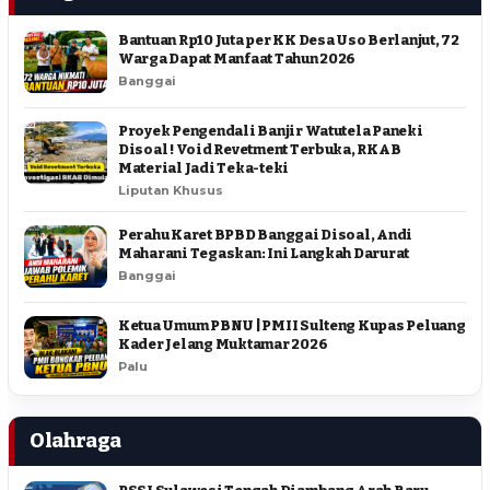
Bantuan Rp10 Juta per KK Desa Uso Berlanjut, 72
Warga Dapat Manfaat Tahun 2026
Banggai
Proyek Pengendali Banjir Watutela Paneki
Disoal ! Void Revetment Terbuka, RKAB
Material Jadi Teka-teki
Liputan Khusus
Perahu Karet BPBD Banggai Disoal, Andi
Maharani Tegaskan: Ini Langkah Darurat
Banggai
Ketua Umum PBNU | PMII Sulteng Kupas Peluang
Kader Jelang Muktamar 2026
Palu
Olahraga