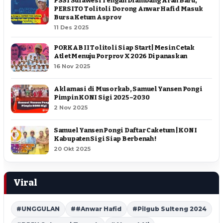
PSSI Sulawesi Tengah Diambang Arah Baru,
PERSITO Tolitoli Dorong Anwar Hafid Masuk
Bursa Ketum Asprov
11 Des 2025
PORKAB II Tolitoli Siap Start | Mesin Cetak
Atlet Menuju Porprov X 2026 Dipanaskan
16 Nov 2025
Aklamasi di Musorkab, Samuel Yansen Pongi
Pimpin KONI Sigi 2025–2030
2 Nov 2025
Samuel Yansen Pongi Daftar Caketum | KONI
Kabupaten Sigi Siap Berbenah !
20 Okt 2025
Viral
#UNGGULAN
##Anwar Hafid
#Pilgub Sulteng 2024