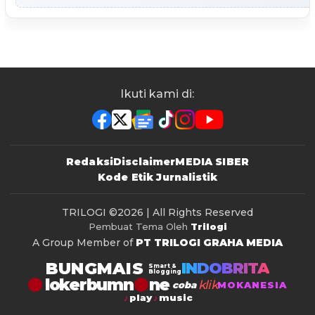
Ikuti kami di:
Redaksi
Disclaimer
MEDIA SIBER
Kode Etik Jurnalistik
TRILOGI
©2026 | All Rights Reserved
Pembuat Tema Oleh
Trilogi
A Group Member of
PT TRILOGI GRAHA MEDIA
BUNGMAIS
INDOBRITA
Smart &
Blogging
lokerbumn
klik
coba
MOKANESIA
play
music