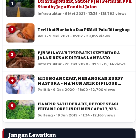
Dilarang Mudik, Satker PJN I Perintah PPK
1
Standby Jaga Kondisi Jalan
Infrastruktur • 6 Mei 2021 - 13:38 • 135,782 views
2
Terlibat Narkoba Dua PNS di Palu Ditangkap
Palu • 9 Mei 2021 - 05:02 • 29,855 views
PJN WILAYAH I PERBAIKI SEMENTARA
3
JALAN RUSAK DI RUAS LAMPASIO
Infrastruktur • 28 Okt 2020 - 07:51 • 15,114 views
HITUNGAN CEPAT, MENANGKAN RUSDY
4
MASTURA – MA’MUN AMIR DI PILGUB
SULTENG
Politik • 9 Des 2020 - 18:00 • 12,700 views
HAMPIR SATU DEKADE, DEFORESTASI
5
HUTAN LORE LINDU MENCAPAI 7,923
HEKTAR
Sulteng • 19 Jun 2019 - 11:34 • 12,165 views
Jangan Lewatkan