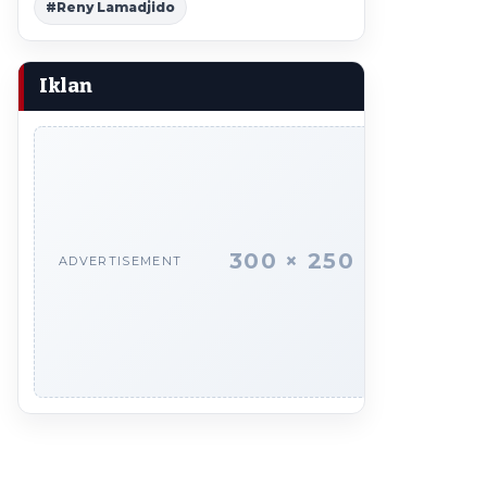
#Reny Lamadjido
Iklan
300 × 250
ADVERTISEMENT