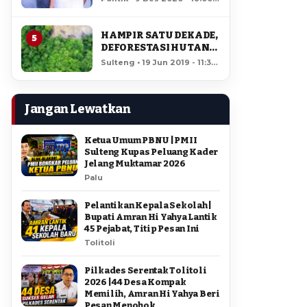
AMIR DI PILGUB
11,923 views
SULTENG
HAMPIR SATU DEKADE,
5
DEFORESTASI HUTAN
LORE LINDU MENCAPAI
Sulteng • 19 Jun 2019 - 11:34
7,923 HEKTAR
• 11,527 views
Jangan Lewatkan
Ketua Umum PBNU | PMII
Sulteng Kupas Peluang Kader
Jelang Muktamar 2026
Palu
Pelantikan Kepala Sekolah |
Bupati Amran Hi Yahya Lantik
45 Pejabat, Titip Pesan Ini
Tolitoli
Pilkades Serentak Tolitoli
2026 | 44 Desa Kompak
Memilih, Amran Hi Yahya Beri
Pesan Menohok