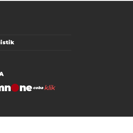
istik
A
mn
klik
coba