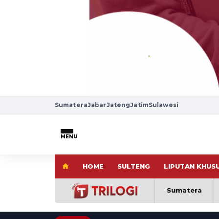
Sumatera
Jabar
Jateng
Jatim
Sulawesi
MENU
HOME
SULTENG
LIPUTAN KHUS
Sumatera