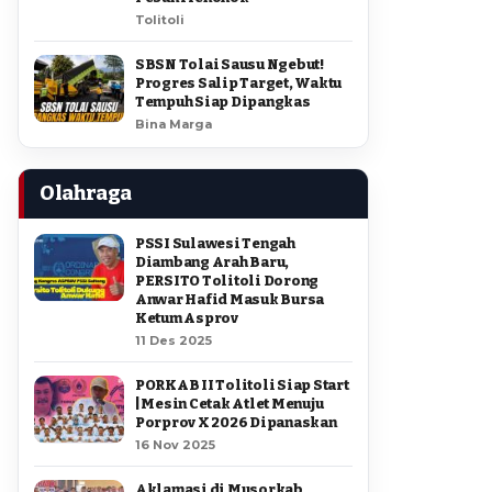
Tolitoli
SBSN Tolai Sausu Ngebut!
Progres Salip Target, Waktu
Tempuh Siap Dipangkas
Bina Marga
Olahraga
PSSI Sulawesi Tengah
Diambang Arah Baru,
PERSITO Tolitoli Dorong
Anwar Hafid Masuk Bursa
Ketum Asprov
11 Des 2025
PORKAB II Tolitoli Siap Start
| Mesin Cetak Atlet Menuju
Porprov X 2026 Dipanaskan
16 Nov 2025
Aklamasi di Musorkab,