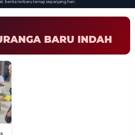
rita terbaru tersaji sepanjang hari.
URANGA BARU INDAH
i