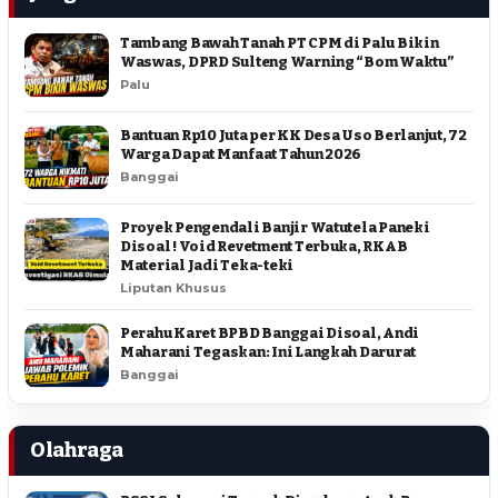
Tambang Bawah Tanah PT CPM di Palu Bikin
Waswas, DPRD Sulteng Warning “Bom Waktu”
Palu
Bantuan Rp10 Juta per KK Desa Uso Berlanjut, 72
Warga Dapat Manfaat Tahun 2026
Banggai
Proyek Pengendali Banjir Watutela Paneki
Disoal ! Void Revetment Terbuka, RKAB
Material Jadi Teka-teki
Liputan Khusus
Perahu Karet BPBD Banggai Disoal, Andi
Maharani Tegaskan: Ini Langkah Darurat
Banggai
Olahraga