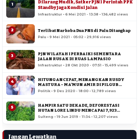
Dilarang Mudik, Satker PJN I Perintah PPK
1
Standby Jaga Kondisi Jalan
Infrastruktur • 6 Mei 2021 - 13:38 • 136,482 views
2
Terlibat Narkoba Dua PNS di Palu Ditangkap
Palu • 9 Mei 2021 - 05:02 • 29,916 views
PJN WILAYAH I PERBAIKI SEMENTARA
3
JALAN RUSAK DI RUAS LAMPASIO
Infrastruktur • 28 Okt 2020 - 07:51 • 15,499 views
HITUNGAN CEPAT, MENANGKAN RUSDY
4
MASTURA – MA’MUN AMIR DI PILGUB
SULTENG
Politik • 9 Des 2020 - 18:00 • 12,789 views
HAMPIR SATU DEKADE, DEFORESTASI
5
HUTAN LORE LINDU MENCAPAI 7,923
HEKTAR
Sulteng • 19 Jun 2019 - 11:34 • 12,207 views
Jangan Lewatkan