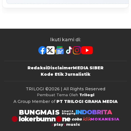
Ikuti kami di:
Redaksi
Disclaimer
MEDIA SIBER
Kode Etik Jurnalistik
TRILOGI
©2026 | All Rights Reserved
Pembuat Tema Oleh
Trilogi
A Group Member of
PT TRILOGI GRAHA MEDIA
BUNGMAIS
INDOBRITA
Smart &
Blogging
lokerbumn
klik
coba
MOKANESIA
play
music