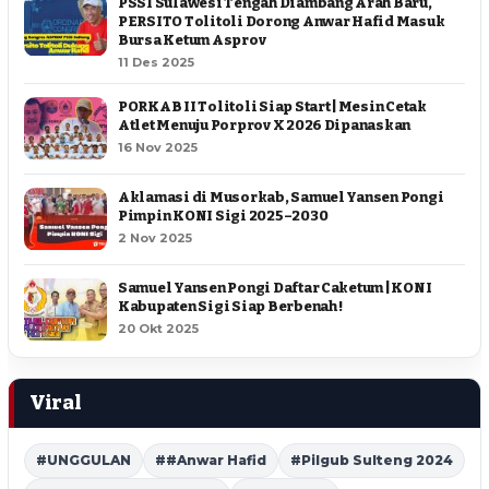
PSSI Sulawesi Tengah Diambang Arah Baru,
PERSITO Tolitoli Dorong Anwar Hafid Masuk
Bursa Ketum Asprov
11 Des 2025
PORKAB II Tolitoli Siap Start | Mesin Cetak
Atlet Menuju Porprov X 2026 Dipanaskan
16 Nov 2025
Aklamasi di Musorkab, Samuel Yansen Pongi
Pimpin KONI Sigi 2025–2030
2 Nov 2025
Samuel Yansen Pongi Daftar Caketum | KONI
Kabupaten Sigi Siap Berbenah !
20 Okt 2025
Viral
#UNGGULAN
##Anwar Hafid
#Pilgub Sulteng 2024