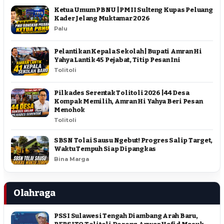
Ketua Umum PBNU | PMII Sulteng Kupas Peluang
Kader Jelang Muktamar 2026
Palu
Pelantikan Kepala Sekolah | Bupati Amran Hi
Yahya Lantik 45 Pejabat, Titip Pesan Ini
Tolitoli
Pilkades Serentak Tolitoli 2026 | 44 Desa
Kompak Memilih, Amran Hi Yahya Beri Pesan
Menohok
Tolitoli
SBSN Tolai Sausu Ngebut! Progres Salip Target,
Waktu Tempuh Siap Dipangkas
Bina Marga
Olahraga
PSSI Sulawesi Tengah Diambang Arah Baru,