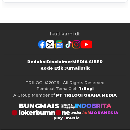
Ikuti kami di:
Redaksi
Disclaimer
MEDIA SIBER
Kode Etik Jurnalistik
TRILOGI
©2026 | All Rights Reserved
Pembuat Tema Oleh
Trilogi
A Group Member of
PT TRILOGI GRAHA MEDIA
BUNGMAIS
INDOBRITA
Smart &
Blogging
lokerbumn
klik
coba
MOKANESIA
play
music