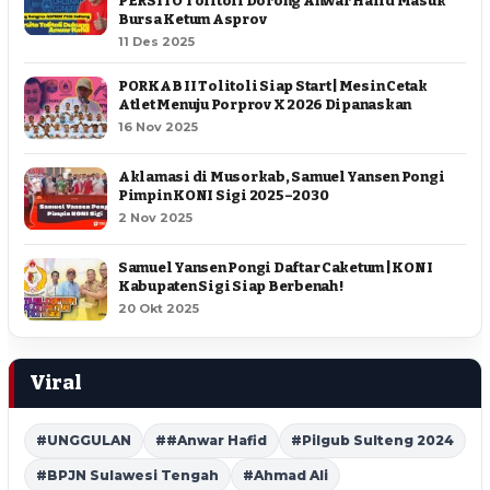
PERSITO Tolitoli Dorong Anwar Hafid Masuk
Bursa Ketum Asprov
11 Des 2025
PORKAB II Tolitoli Siap Start | Mesin Cetak
Atlet Menuju Porprov X 2026 Dipanaskan
16 Nov 2025
Aklamasi di Musorkab, Samuel Yansen Pongi
Pimpin KONI Sigi 2025–2030
2 Nov 2025
Samuel Yansen Pongi Daftar Caketum | KONI
Kabupaten Sigi Siap Berbenah !
20 Okt 2025
Viral
#UNGGULAN
##Anwar Hafid
#Pilgub Sulteng 2024
#BPJN Sulawesi Tengah
#Ahmad Ali