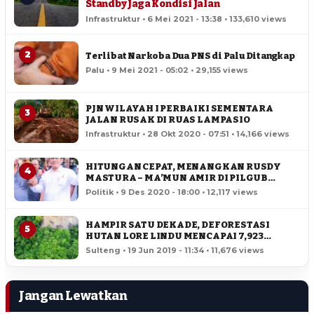
Standby Jaga Kondisi Jalan
Infrastruktur • 6 Mei 2021 - 13:38 • 133,610 views
2
Terlibat Narkoba Dua PNS di Palu Ditangkap
Palu • 9 Mei 2021 - 05:02 • 29,155 views
PJN WILAYAH I PERBAIKI SEMENTARA
3
JALAN RUSAK DI RUAS LAMPASIO
Infrastruktur • 28 Okt 2020 - 07:51 • 14,166 views
HITUNGAN CEPAT, MENANGKAN RUSDY
4
MASTURA – MA’MUN AMIR DI PILGUB
SULTENG
Politik • 9 Des 2020 - 18:00 • 12,117 views
HAMPIR SATU DEKADE, DEFORESTASI
5
HUTAN LORE LINDU MENCAPAI 7,923
HEKTAR
Sulteng • 19 Jun 2019 - 11:34 • 11,676 views
Jangan Lewatkan