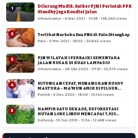
Dilarang Mudik, Satker PJN I Perintah PPK
1
Standby Jaga Kondisi Jalan
Infrastruktur • 6 Mei 2021 - 13:38 • 138,260 views
2
Terlibat Narkoba Dua PNS di Palu Ditangkap
Palu • 9 Mei 2021 - 05:02 • 30,642 views
PJN WILAYAH I PERBAIKI SEMENTARA
3
JALAN RUSAK DI RUAS LAMPASIO
Infrastruktur • 28 Okt 2020 - 07:51 • 16,379 views
HITUNGAN CEPAT, MENANGKAN RUSDY
4
MASTURA – MA’MUN AMIR DI PILGUB
SULTENG
Politik • 9 Des 2020 - 18:00 • 13,144 views
HAMPIR SATU DEKADE, DEFORESTASI
5
HUTAN LORE LINDU MENCAPAI 7,923
HEKTAR
Sulteng • 19 Jun 2019 - 11:34 • 12,458 views