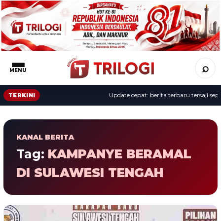
⌕
MENU
Update cepat: berita terbaru tersaji sepa
TERKINI
KANAL BERITA
Tag:
KAMPANYE BERAMAL
DI SULAWESI TENGAH