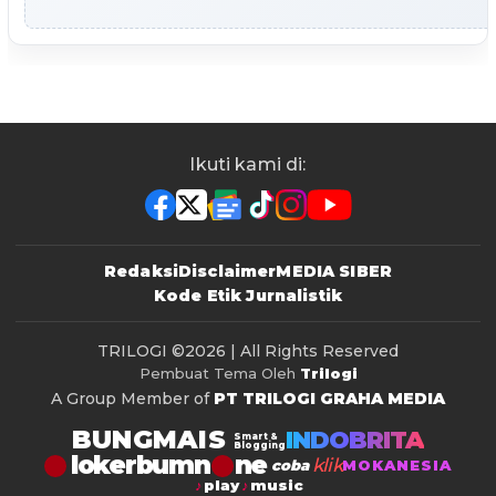
Ikuti kami di:
Redaksi
Disclaimer
MEDIA SIBER
Kode Etik Jurnalistik
TRILOGI
©2026 | All Rights Reserved
Pembuat Tema Oleh
Trilogi
A Group Member of
PT TRILOGI GRAHA MEDIA
BUNGMAIS
INDOBRITA
Smart &
Blogging
lokerbumn
klik
coba
MOKANESIA
play
music