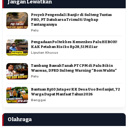
Jangan Lewatkan
Proyek Pengendali Banjir di Sulteng Tuntas
PHO, PT Datukarsa Trimulti Ungkap
Tantangannya
Palu
Pengadaan Poltekkes Kemenkes Palu HEBOH!
KAK Petakan Risiko Rp28,51 Miliar
Liputan Khusus
Tambang Bawah Tanah PT CPM di Palu Bikin
Waswas, DPRD Sulteng Warning “Bom Waktu”
Palu
Bantuan Rp10 Juta per KK Desa Uso Berlanjut, 72
Warga Dapat Manfaat Tahun 2026
Banggai
Olahraga