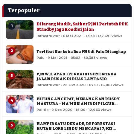
Terpopuler
Dilarang Mudik, Satker PJN I Perintah PPK
1
Standby Jaga Kondisi Jalan
Infrastruktur • 6 Mei 2021 - 13:38 • 137,691 views
2
Terlibat Narkoba Dua PNS di Palu Ditangkap
Palu • 9 Mei 2021 - 05:02 • 30,383 views
PJN WILAYAH I PERBAIKI SEMENTARA
3
JALAN RUSAK DI RUAS LAMPASIO
Infrastruktur • 28 Okt 2020 - 07:51 • 16,061 views
HITUNGAN CEPAT, MENANGKAN RUSDY
4
MASTURA – MA’MUN AMIR DI PILGUB
SULTENG
Politik • 9 Des 2020 - 18:00 • 12,963 views
HAMPIR SATU DEKADE, DEFORESTASI
5
HUTAN LORE LINDU MENCAPAI 7,923
HEKTAR