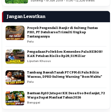
Sulteng • 19 Jun 2019 - 11:34 • 12,326 views
Jangan Lewatkan
Proyek Pengendali Banjir di Sulteng Tuntas
PHO, PT Datukarsa Trimulti Ungkap
Tantangannya
Palu
Pengadaan Poltekkes Kemenkes Palu HEBOH!
KAK Petakan Risiko Rp28,51 Miliar
Liputan Khusus
Tambang Bawah Tanah PT CPM di Palu Bikin
Waswas, DPRD Sulteng Warning “Bom Waktu”
Palu
Bantuan Rp10 Juta per KK Desa Uso Berlanjut, 72
Warga Dapat Manfaat Tahun 2026
Banggai