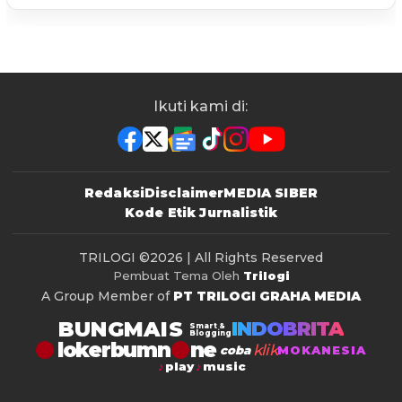
Ikuti kami di:
Redaksi
Disclaimer
MEDIA SIBER
Kode Etik Jurnalistik
TRILOGI
©2026 | All Rights Reserved
Pembuat Tema Oleh
Trilogi
A Group Member of
PT TRILOGI GRAHA MEDIA
BUNGMAIS
INDOBRITA
Smart &
Blogging
lokerbumn
klik
coba
MOKANESIA
play
music