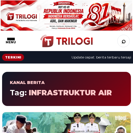
⌕
MENU
Update cepat: berita terbaru tersaji s
TERKINI
KANAL BERITA
Tag:
INFRASTRUKTUR AIR