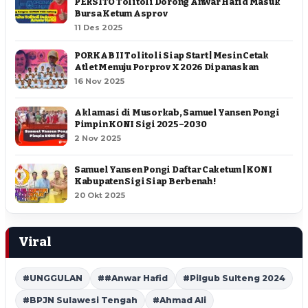
PERSITO Tolitoli Dorong Anwar Hafid Masuk
Bursa Ketum Asprov
11 Des 2025
PORKAB II Tolitoli Siap Start | Mesin Cetak
Atlet Menuju Porprov X 2026 Dipanaskan
16 Nov 2025
Aklamasi di Musorkab, Samuel Yansen Pongi
Pimpin KONI Sigi 2025–2030
2 Nov 2025
Samuel Yansen Pongi Daftar Caketum | KONI
Kabupaten Sigi Siap Berbenah !
20 Okt 2025
Viral
#UNGGULAN
##Anwar Hafid
#Pilgub Sulteng 2024
#BPJN Sulawesi Tengah
#Ahmad Ali