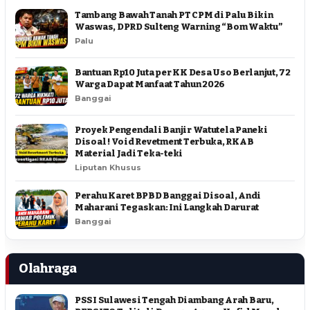
Tambang Bawah Tanah PT CPM di Palu Bikin
Waswas, DPRD Sulteng Warning “Bom Waktu”
Palu
Bantuan Rp10 Juta per KK Desa Uso Berlanjut, 72
Warga Dapat Manfaat Tahun 2026
Banggai
Proyek Pengendali Banjir Watutela Paneki
Disoal ! Void Revetment Terbuka, RKAB
Material Jadi Teka-teki
Liputan Khusus
Perahu Karet BPBD Banggai Disoal, Andi
Maharani Tegaskan: Ini Langkah Darurat
Banggai
Olahraga
PSSI Sulawesi Tengah Diambang Arah Baru,