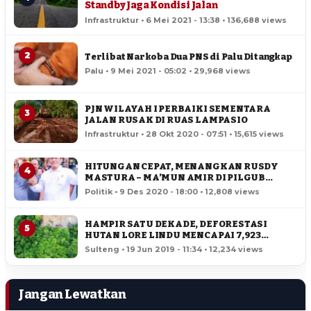
Standby Jaga Kondisi Jalan
Infrastruktur • 6 Mei 2021 - 13:38 • 136,688 views
2
Terlibat Narkoba Dua PNS di Palu Ditangkap
Palu • 9 Mei 2021 - 05:02 • 29,968 views
PJN WILAYAH I PERBAIKI SEMENTARA
3
JALAN RUSAK DI RUAS LAMPASIO
Infrastruktur • 28 Okt 2020 - 07:51 • 15,615 views
HITUNGAN CEPAT, MENANGKAN RUSDY
4
MASTURA – MA’MUN AMIR DI PILGUB
SULTENG
Politik • 9 Des 2020 - 18:00 • 12,808 views
HAMPIR SATU DEKADE, DEFORESTASI
5
HUTAN LORE LINDU MENCAPAI 7,923
HEKTAR
Sulteng • 19 Jun 2019 - 11:34 • 12,234 views
Jangan Lewatkan