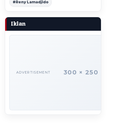
#Reny Lamadjido
Iklan
300 × 250
ADVERTISEMENT