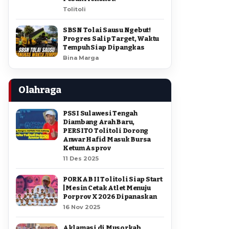
Tolitoli
SBSN Tolai Sausu Ngebut!
Progres Salip Target, Waktu
Tempuh Siap Dipangkas
Bina Marga
Olahraga
PSSI Sulawesi Tengah
Diambang Arah Baru,
PERSITO Tolitoli Dorong
Anwar Hafid Masuk Bursa
Ketum Asprov
11 Des 2025
PORKAB II Tolitoli Siap Start
| Mesin Cetak Atlet Menuju
Porprov X 2026 Dipanaskan
16 Nov 2025
Aklamasi di Musorkab,