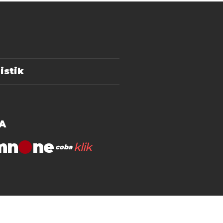
istik
A
mn
klik
coba