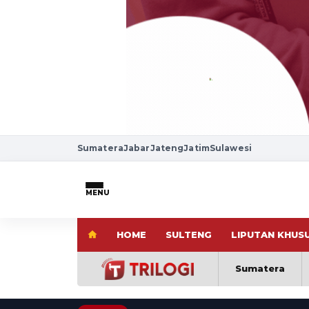
Sumatera
Jabar
Jateng
Jatim
Sulawesi
MENU
HOME
SULTENG
LIPUTAN KHUS
Sumatera