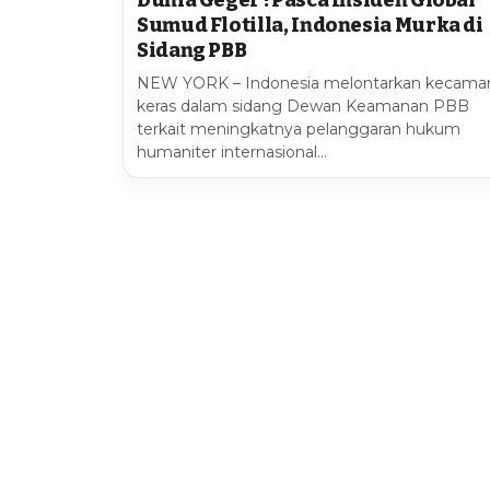
Dunia Geger ! Pasca Insiden Global
Sumud Flotilla, Indonesia Murka di
Sidang PBB
NEW YORK – Indonesia melontarkan kecama
keras dalam sidang Dewan Keamanan PBB
terkait meningkatnya pelanggaran hukum
humaniter internasional…