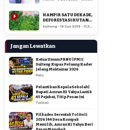
AMIR DI PILGUB
11,904 views
SULTENG
HAMPIR SATU DEKADE,
5
DEFORESTASI HUTAN
LORE LINDU MENCAPAI
Sulteng • 19 Jun 2019 - 11:34
7,923 HEKTAR
• 11,505 views
Jangan Lewatkan
Ketua Umum PBNU | PMII
Sulteng Kupas Peluang Kader
Jelang Muktamar 2026
Palu
Pelantikan Kepala Sekolah |
Bupati Amran Hi Yahya Lantik
45 Pejabat, Titip Pesan Ini
Tolitoli
Pilkades Serentak Tolitoli
2026 | 44 Desa Kompak
Memilih, Amran Hi Yahya Beri
Pesan Menohok