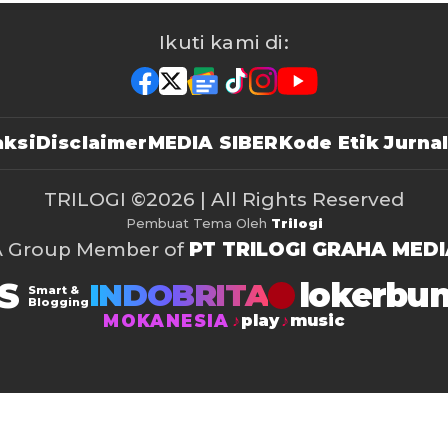
Ikuti kami di:
ksi
Disclaimer
MEDIA SIBER
Kode Etik Jurnal
TRILOGI
©2026 | All Rights Reserved
Pembuat Tema Oleh
Trilogi
A Group Member of
PT TRILOGI GRAHA MEDI
S
lokerbu
INDOBRITA
Smart &
Blogging
MOKANESIA
play
music