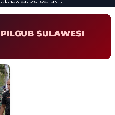
erita terbaru tersaji sepanjang hari.
 PILGUB SULAWESI