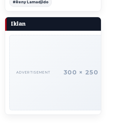
#Reny Lamadjido
Iklan
300 × 250
ADVERTISEMENT