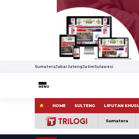
Sumatera
Jabar
Jateng
Jatim
Sulawesi
MENU
HOME
SULTENG
LIPUTAN KHUS
Sumatera