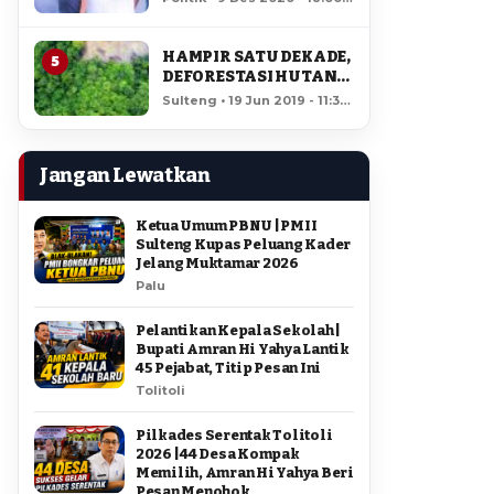
AMIR DI PILGUB
11,907 views
SULTENG
HAMPIR SATU DEKADE,
5
DEFORESTASI HUTAN
LORE LINDU MENCAPAI
Sulteng • 19 Jun 2019 - 11:34
7,923 HEKTAR
• 11,505 views
Jangan Lewatkan
Ketua Umum PBNU | PMII
Sulteng Kupas Peluang Kader
Jelang Muktamar 2026
Palu
Pelantikan Kepala Sekolah |
Bupati Amran Hi Yahya Lantik
45 Pejabat, Titip Pesan Ini
Tolitoli
Pilkades Serentak Tolitoli
2026 | 44 Desa Kompak
Memilih, Amran Hi Yahya Beri
Pesan Menohok