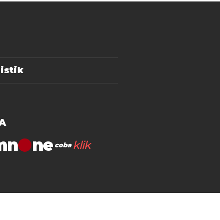
istik
A
mn
klik
coba