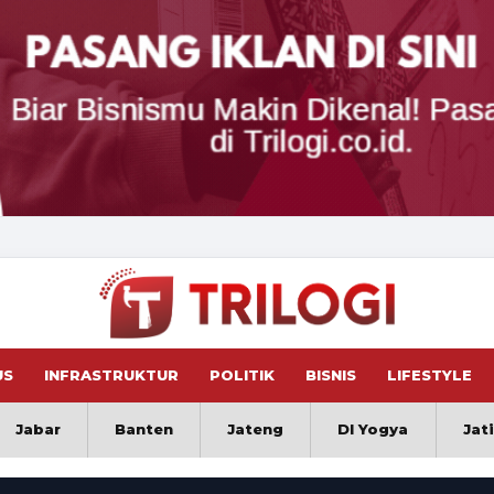
US
INFRASTRUKTUR
POLITIK
BISNIS
LIFESTYLE
Jabar
Banten
Jateng
DI Yogya
Jat