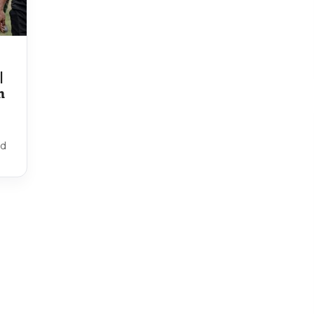
|
n
ad