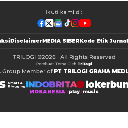
Ikuti kami di:
ksi
Disclaimer
MEDIA SIBER
Kode Etik Jurnal
TRILOGI
©2026 | All Rights Reserved
Pembuat Tema Oleh
Trilogi
A Group Member of
PT TRILOGI GRAHA MEDI
S
lokerbu
INDOBRITA
Smart &
Blogging
MOKANESIA
play
music