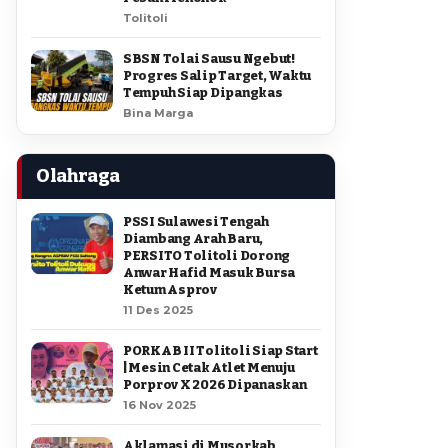
Tolitoli
SBSN Tolai Sausu Ngebut!
Progres Salip Target, Waktu
Tempuh Siap Dipangkas
Bina Marga
Olahraga
PSSI Sulawesi Tengah
Diambang Arah Baru,
PERSITO Tolitoli Dorong
Anwar Hafid Masuk Bursa
Ketum Asprov
11 Des 2025
PORKAB II Tolitoli Siap Start
| Mesin Cetak Atlet Menuju
Porprov X 2026 Dipanaskan
16 Nov 2025
Aklamasi di Musorkab,