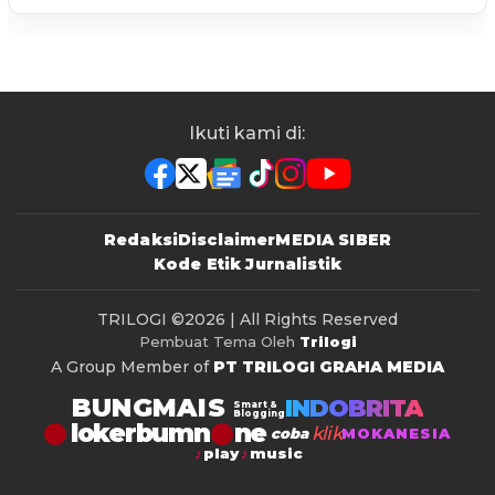
Ikuti kami di:
Redaksi
Disclaimer
MEDIA SIBER
Kode Etik Jurnalistik
TRILOGI
©2026 | All Rights Reserved
Pembuat Tema Oleh
Trilogi
A Group Member of
PT TRILOGI GRAHA MEDIA
BUNGMAIS
INDOBRITA
Smart &
Blogging
lokerbumn
klik
coba
MOKANESIA
play
music