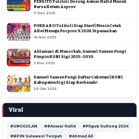
PERSITO Tolitoli Dorong Anwar Hafid Masuk
Bursa Ketum Asprov
11 Des 2025
PORKAB II Tolitoli Siap Start | Mesin Cetak
Atlet Menuju Porprov X 2026 Dipanaskan
16 Nov 2025
Aklamasi di Musorkab, Samuel Yansen Pongi
Pimpin KONI Sigi 2025–2030
2 Nov 2025
Samuel Yansen Pongi Daftar Caketum | KONI
Kabupaten Sigi Siap Berbenah !
20 Okt 2025
Viral
#UNGGULAN
##Anwar Hafid
#Pilgub Sulteng 2024
#BPJN Sulawesi Tengah
#Ahmad Ali