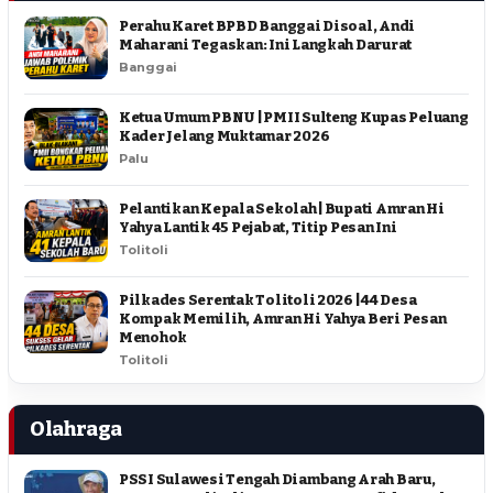
Perahu Karet BPBD Banggai Disoal, Andi
Maharani Tegaskan: Ini Langkah Darurat
Banggai
Ketua Umum PBNU | PMII Sulteng Kupas Peluang
Kader Jelang Muktamar 2026
Palu
Pelantikan Kepala Sekolah | Bupati Amran Hi
Yahya Lantik 45 Pejabat, Titip Pesan Ini
Tolitoli
Pilkades Serentak Tolitoli 2026 | 44 Desa
Kompak Memilih, Amran Hi Yahya Beri Pesan
Menohok
Tolitoli
Olahraga
PSSI Sulawesi Tengah Diambang Arah Baru,