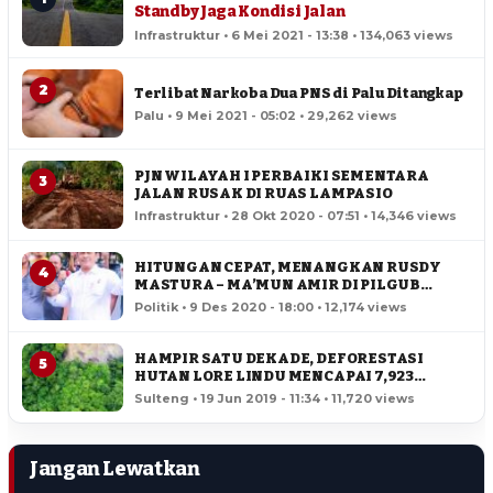
Standby Jaga Kondisi Jalan
Infrastruktur • 6 Mei 2021 - 13:38 • 134,063 views
2
Terlibat Narkoba Dua PNS di Palu Ditangkap
Palu • 9 Mei 2021 - 05:02 • 29,262 views
PJN WILAYAH I PERBAIKI SEMENTARA
3
JALAN RUSAK DI RUAS LAMPASIO
Infrastruktur • 28 Okt 2020 - 07:51 • 14,346 views
HITUNGAN CEPAT, MENANGKAN RUSDY
4
MASTURA – MA’MUN AMIR DI PILGUB
SULTENG
Politik • 9 Des 2020 - 18:00 • 12,174 views
HAMPIR SATU DEKADE, DEFORESTASI
5
HUTAN LORE LINDU MENCAPAI 7,923
HEKTAR
Sulteng • 19 Jun 2019 - 11:34 • 11,720 views
Jangan Lewatkan