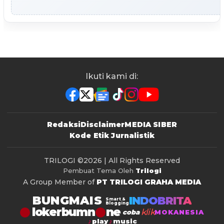
Ikuti kami di:
Redaksi
Disclaimer
MEDIA SIBER
Kode Etik Jurnalistik
TRILOGI
©2026 | All Rights Reserved
Pembuat Tema Oleh
Trilogi
A Group Member of
PT TRILOGI GRAHA MEDIA
BUNGMAIS
INDOBRITA
Smart &
Blogging
lokerbumn
klik
coba
MOKANESIA
play
music