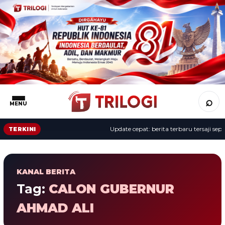
⌕
MENU
Update cepat: berita terbaru tersaji sepanj
TERKINI
KANAL BERITA
Tag:
CALON GUBERNUR
AHMAD ALI