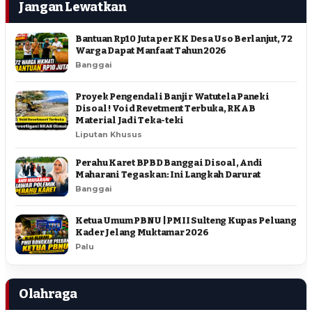
Jangan Lewatkan
Bantuan Rp10 Juta per KK Desa Uso Berlanjut, 72
Warga Dapat Manfaat Tahun 2026
Banggai
Proyek Pengendali Banjir Watutela Paneki
Disoal ! Void Revetment Terbuka, RKAB
Material Jadi Teka-teki
Liputan Khusus
Perahu Karet BPBD Banggai Disoal, Andi
Maharani Tegaskan: Ini Langkah Darurat
Banggai
Ketua Umum PBNU | PMII Sulteng Kupas Peluang
Kader Jelang Muktamar 2026
Palu
Olahraga