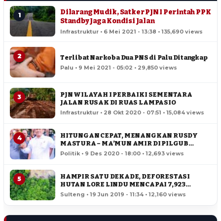
Dilarang Mudik, Satker PJN I Perintah PPK
1
Standby Jaga Kondisi Jalan
Infrastruktur • 6 Mei 2021 - 13:38 • 135,690 views
2
Terlibat Narkoba Dua PNS di Palu Ditangkap
Palu • 9 Mei 2021 - 05:02 • 29,850 views
PJN WILAYAH I PERBAIKI SEMENTARA
3
JALAN RUSAK DI RUAS LAMPASIO
Infrastruktur • 28 Okt 2020 - 07:51 • 15,084 views
HITUNGAN CEPAT, MENANGKAN RUSDY
4
MASTURA – MA’MUN AMIR DI PILGUB
SULTENG
Politik • 9 Des 2020 - 18:00 • 12,693 views
HAMPIR SATU DEKADE, DEFORESTASI
5
HUTAN LORE LINDU MENCAPAI 7,923
HEKTAR
Sulteng • 19 Jun 2019 - 11:34 • 12,160 views