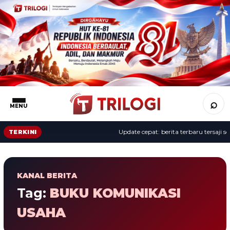
⌕
MENU
Update cepat: berita terbaru tersaji sep
TERKINI
KANAL BERITA
Tag:
BUKU KOMUNIKASI
USAHA