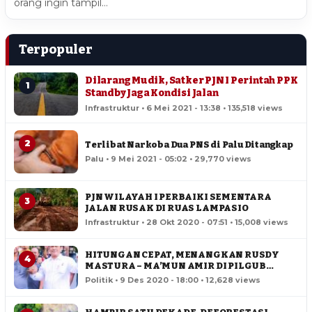
orang ingin tampil…
Terpopuler
Dilarang Mudik, Satker PJN I Perintah PPK
1
Standby Jaga Kondisi Jalan
Infrastruktur • 6 Mei 2021 - 13:38 • 135,518 views
2
Terlibat Narkoba Dua PNS di Palu Ditangkap
Palu • 9 Mei 2021 - 05:02 • 29,770 views
PJN WILAYAH I PERBAIKI SEMENTARA
3
JALAN RUSAK DI RUAS LAMPASIO
Infrastruktur • 28 Okt 2020 - 07:51 • 15,008 views
HITUNGAN CEPAT, MENANGKAN RUSDY
4
MASTURA – MA’MUN AMIR DI PILGUB
SULTENG
Politik • 9 Des 2020 - 18:00 • 12,628 views