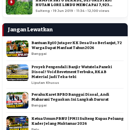
HAMPIR SATU DEKADE, DEFORESTASI
5
HUTAN LORE LINDU MENCAPAI 7,923
HEKTAR
Sulteng • 19 Jun 2019 - 11:34 • 12,100 views
Jangan Lewatkan
Bantuan Rp10 Juta per KK Desa Uso Berlanjut, 72
Warga Dapat Manfaat Tahun 2026
Banggai
Proyek Pengendali Banjir Watutela Paneki
Disoal ! Void Revetment Terbuka, RKAB
Material Jadi Teka-teki
Liputan Khusus
Perahu Karet BPBD Banggai Disoal, Andi
Maharani Tegaskan: Ini Langkah Darurat
Banggai
Ketua Umum PBNU | PMII Sulteng Kupas Peluang
Kader Jelang Muktamar 2026
Palu