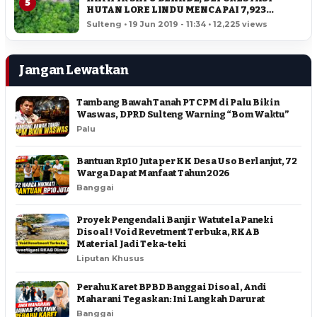
5
HUTAN LORE LINDU MENCAPAI 7,923
HEKTAR
Sulteng • 19 Jun 2019 - 11:34 • 12,225 views
Jangan Lewatkan
Tambang Bawah Tanah PT CPM di Palu Bikin
Waswas, DPRD Sulteng Warning “Bom Waktu”
Palu
Bantuan Rp10 Juta per KK Desa Uso Berlanjut, 72
Warga Dapat Manfaat Tahun 2026
Banggai
Proyek Pengendali Banjir Watutela Paneki
Disoal ! Void Revetment Terbuka, RKAB
Material Jadi Teka-teki
Liputan Khusus
Perahu Karet BPBD Banggai Disoal, Andi
Maharani Tegaskan: Ini Langkah Darurat
Banggai