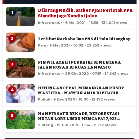
Dilarang Mudik, Satker PJN I Perintah PPK
1
Standby Jaga Kondisi Jalan
Infrastruktur • 6 Mei 2021 - 13:38 • 134,041 views
2
Terlibat Narkoba Dua PNS di Palu Ditangkap
Palu • 9 Mei 2021 - 05:02 • 29,252 views
PJN WILAYAH I PERBAIKI SEMENTARA
3
JALAN RUSAK DI RUAS LAMPASIO
Infrastruktur • 28 Okt 2020 - 07:51 • 14,343 views
HITUNGAN CEPAT, MENANGKAN RUSDY
4
MASTURA – MA’MUN AMIR DI PILGUB
SULTENG
Politik • 9 Des 2020 - 18:00 • 12,172 views
HAMPIR SATU DEKADE, DEFORESTASI
5
HUTAN LORE LINDU MENCAPAI 7,923
HEKTAR
Sulteng • 19 Jun 2019 - 11:34 • 11,712 views