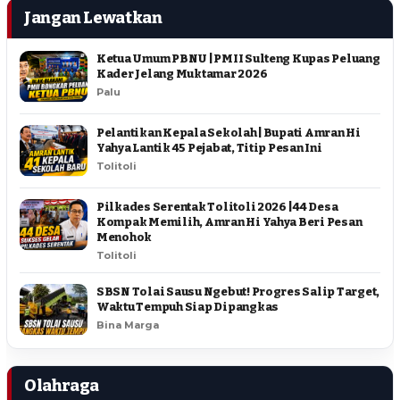
Jangan Lewatkan
Ketua Umum PBNU | PMII Sulteng Kupas Peluang
Kader Jelang Muktamar 2026
Palu
Pelantikan Kepala Sekolah | Bupati Amran Hi
Yahya Lantik 45 Pejabat, Titip Pesan Ini
Tolitoli
Pilkades Serentak Tolitoli 2026 | 44 Desa
Kompak Memilih, Amran Hi Yahya Beri Pesan
Menohok
Tolitoli
SBSN Tolai Sausu Ngebut! Progres Salip Target,
Waktu Tempuh Siap Dipangkas
Bina Marga
Olahraga