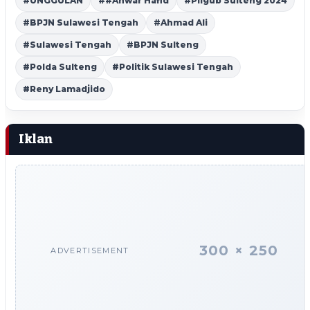
#UNGGULAN
##Anwar Hafid
#Pilgub Sulteng 2024
#BPJN Sulawesi Tengah
#Ahmad Ali
#Sulawesi Tengah
#BPJN Sulteng
#Polda Sulteng
#Politik Sulawesi Tengah
#Reny Lamadjido
Iklan
300 × 250
ADVERTISEMENT