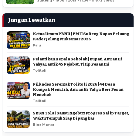
Sulteng • 19 Jun 2019 - 11:34 • 11,672 views
Jangan Lewatkan
Ketua Umum PBNU | PMII Sulteng Kupas Peluang
Kader Jelang Muktamar 2026
Palu
Pelantikan Kepala Sekolah | Bupati Amran Hi
Yahya Lantik 45 Pejabat, Titip Pesan Ini
Tolitoli
Pilkades Serentak Tolitoli 2026 | 44 Desa
Kompak Memilih, Amran Hi Yahya Beri Pesan
Menohok
Tolitoli
SBSN Tolai Sausu Ngebut! Progres Salip Target,
Waktu Tempuh Siap Dipangkas
Bina Marga