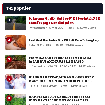
Terpopuler
Dilarang Mudik, Satker PJN I Perintah PPK
1
Standby Jaga Kondisi Jalan
Infrastruktur • 6 Mei 2021 - 13:38 • 133,579 views
2
Terlibat Narkoba Dua PNS di Palu Ditangkap
Palu • 9 Mei 2021 - 05:02 • 29,155 views
PJN WILAYAH I PERBAIKI SEMENTARA
3
JALAN RUSAK DI RUAS LAMPASIO
Infrastruktur • 28 Okt 2020 - 07:51 • 14,151 views
HITUNGAN CEPAT, MENANGKAN RUSDY
4
MASTURA – MA’MUN AMIR DI PILGUB
SULTENG
Politik • 9 Des 2020 - 18:00 • 12,109 views
HAMPIR SATU DEKADE, DEFORESTASI
5
HUTAN LORE LINDU MENCAPAI 7,923
HEKTAR