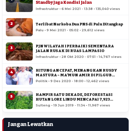
Standby Jaga Kondisi Jalan
Infrastruktur • 6 Mei 2021 - 13:38 • 135,040 views
2
Terlibat Narkoba Dua PNS di Palu Ditangkap
Palu • 9 Mei 2021 - 05:02 • 29,612 views
PJN WILAYAH I PERBAIKI SEMENTARA
3
JALAN RUSAK DI RUAS LAMPASIO
Infrastruktur • 28 Okt 2020 - 07:51 • 14,767 views
HITUNGAN CEPAT, MENANGKAN RUSDY
4
MASTURA – MA’MUN AMIR DI PILGUB
SULTENG
Politik • 9 Des 2020 - 18:00 • 12,462 views
HAMPIR SATU DEKADE, DEFORESTASI
5
HUTAN LORE LINDU MENCAPAI 7,923
HEKTAR
Sulteng • 19 Jun 2019 - 11:34 • 11,967 views
Jangan Lewatkan