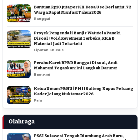
Bantuan Rp10 Juta per KK Desa Uso Berlanjut, 72
Warga Dapat Manfaat Tahun 2026
Banggai
Proyek Pengendali Banjir Watutela Paneki
Disoal ! Void Revetment Terbuka, RKAB
Material Jadi Teka-teki
Liputan Khusus
Perahu Karet BPBD Banggai Disoal, Andi
Maharani Tegaskan: Ini Langkah Darurat
Banggai
Ketua Umum PBNU | PMII Sulteng Kupas Peluang
Kader Jelang Muktamar 2026
Palu
Olahraga
PSSI Sulawesi Tengah Diambang Arah Baru,