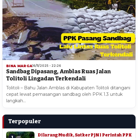
BINA MARGA
16/11/2025 - 22:26
Sandbag Dipasang, Amblas Ruas Jalan
Tolitoli Lingadan Terkendali
Tolitoli – Bahu Jalan Amblas di Kabupaten Tolitoli ditangani
cepat lewat pemasangan sandbag oleh PPK 1.3 untuk
langkah…
Terpopuler
Dilarang Mudik, Satker PJN I Perintah PPK
1