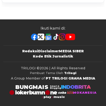
Ikuti kami di:
Redaksi
Disclaimer
MEDIA SIBER
Kode Etik Jurnalistik
TRILOGI
©2026 | All Rights Reserved
Pembuat Tema Oleh
Trilogi
A Group Member of
PT TRILOGI GRAHA MEDIA
BUNGMAIS
INDOBRITA
Smart &
Blogging
lokerbumn
klik
coba
MOKANESIA
play
music