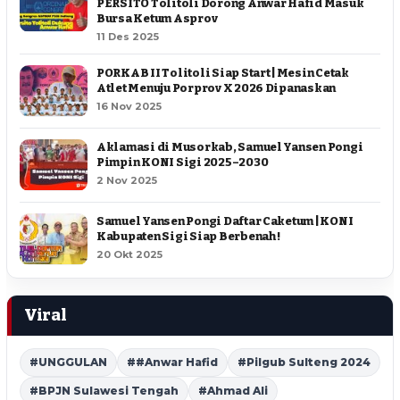
PERSITO Tolitoli Dorong Anwar Hafid Masuk
Bursa Ketum Asprov
11 Des 2025
PORKAB II Tolitoli Siap Start | Mesin Cetak
Atlet Menuju Porprov X 2026 Dipanaskan
16 Nov 2025
Aklamasi di Musorkab, Samuel Yansen Pongi
Pimpin KONI Sigi 2025–2030
2 Nov 2025
Samuel Yansen Pongi Daftar Caketum | KONI
Kabupaten Sigi Siap Berbenah !
20 Okt 2025
Viral
#UNGGULAN
##Anwar Hafid
#Pilgub Sulteng 2024
#BPJN Sulawesi Tengah
#Ahmad Ali