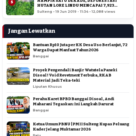
HAMPIR SATU DEKADE, DEFORESTASI
5
HUTAN LORE LINDU MENCAPAI 7,923
HEKTAR
Sulteng • 19 Jun 2019 - 11:34 • 12,088 views
Jangan Lewatkan
Bantuan Rp10 Juta per KK Desa Uso Berlanjut, 72
Warga Dapat Manfaat Tahun 2026
Banggai
Proyek Pengendali Banjir Watutela Paneki
Disoal ! Void Revetment Terbuka, RKAB
Material Jadi Teka-teki
Liputan Khusus
Perahu Karet BPBD Banggai Disoal, Andi
Maharani Tegaskan: Ini Langkah Darurat
Banggai
Ketua Umum PBNU | PMII Sulteng Kupas Peluang
Kader Jelang Muktamar 2026
Palu