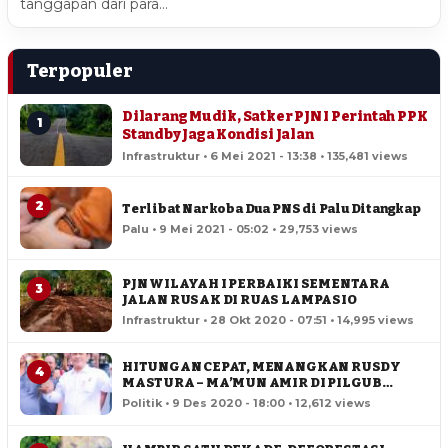
tanggapan dari para…
Terpopuler
Dilarang Mudik, Satker PJN I Perintah PPK
1
Standby Jaga Kondisi Jalan
Infrastruktur • 6 Mei 2021 - 13:38 • 135,481 views
2
Terlibat Narkoba Dua PNS di Palu Ditangkap
Palu • 9 Mei 2021 - 05:02 • 29,753 views
PJN WILAYAH I PERBAIKI SEMENTARA
3
JALAN RUSAK DI RUAS LAMPASIO
Infrastruktur • 28 Okt 2020 - 07:51 • 14,995 views
HITUNGAN CEPAT, MENANGKAN RUSDY
4
MASTURA – MA’MUN AMIR DI PILGUB
SULTENG
Politik • 9 Des 2020 - 18:00 • 12,612 views