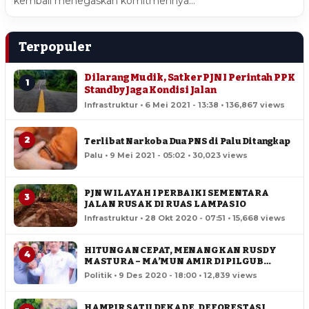
kembali menegaskan komitmennya…
Terpopuler
Dilarang Mudik, Satker PJN I Perintah PPK
1
Standby Jaga Kondisi Jalan
Infrastruktur • 6 Mei 2021 - 13:38 • 136,867 views
2
Terlibat Narkoba Dua PNS di Palu Ditangkap
Palu • 9 Mei 2021 - 05:02 • 30,023 views
PJN WILAYAH I PERBAIKI SEMENTARA
3
JALAN RUSAK DI RUAS LAMPASIO
Infrastruktur • 28 Okt 2020 - 07:51 • 15,668 views
HITUNGAN CEPAT, MENANGKAN RUSDY
4
MASTURA – MA’MUN AMIR DI PILGUB
SULTENG
Politik • 9 Des 2020 - 18:00 • 12,839 views
HAMPIR SATU DEKADE, DEFORESTASI