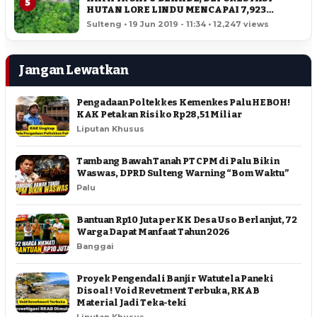
5
HUTAN LORE LINDU MENCAPAI 7,923
HEKTAR
Sulteng • 19 Jun 2019 - 11:34 • 12,247 views
Jangan Lewatkan
Pengadaan Poltekkes Kemenkes Palu HEBOH!
KAK Petakan Risiko Rp28,51 Miliar
Liputan Khusus
Tambang Bawah Tanah PT CPM di Palu Bikin
Waswas, DPRD Sulteng Warning “Bom Waktu”
Palu
Bantuan Rp10 Juta per KK Desa Uso Berlanjut, 72
Warga Dapat Manfaat Tahun 2026
Banggai
Proyek Pengendali Banjir Watutela Paneki
Disoal ! Void Revetment Terbuka, RKAB
Material Jadi Teka-teki
Liputan Khusus