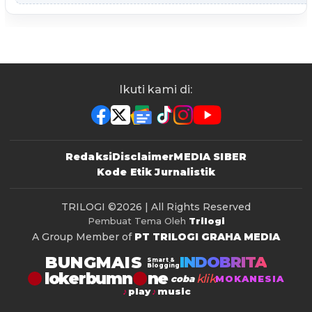
Ikuti kami di:
Redaksi
Disclaimer
MEDIA SIBER
Kode Etik Jurnalistik
TRILOGI
©2026 | All Rights Reserved
Pembuat Tema Oleh
Trilogi
A Group Member of
PT TRILOGI GRAHA MEDIA
BUNGMAIS
INDOBRITA
Smart &
Blogging
lokerbumn
klik
coba
MOKANESIA
play
music