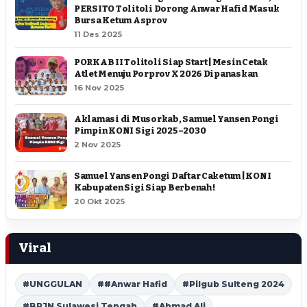
PERSITO Tolitoli Dorong Anwar Hafid Masuk
Bursa Ketum Asprov
11 Des 2025
PORKAB II Tolitoli Siap Start | Mesin Cetak
Atlet Menuju Porprov X 2026 Dipanaskan
16 Nov 2025
Aklamasi di Musorkab, Samuel Yansen Pongi
Pimpin KONI Sigi 2025–2030
2 Nov 2025
Samuel Yansen Pongi Daftar Caketum | KONI
Kabupaten Sigi Siap Berbenah !
20 Okt 2025
Viral
#UNGGULAN
##Anwar Hafid
#Pilgub Sulteng 2024
#BPJN Sulawesi Tengah
#Ahmad Ali