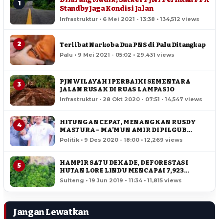
1
Standby Jaga Kondisi Jalan
Infrastruktur • 6 Mei 2021 - 13:38 • 134,512 views
2
Terlibat Narkoba Dua PNS di Palu Ditangkap
Palu • 9 Mei 2021 - 05:02 • 29,431 views
PJN WILAYAH I PERBAIKI SEMENTARA
3
JALAN RUSAK DI RUAS LAMPASIO
Infrastruktur • 28 Okt 2020 - 07:51 • 14,547 views
HITUNGAN CEPAT, MENANGKAN RUSDY
4
MASTURA – MA’MUN AMIR DI PILGUB
SULTENG
Politik • 9 Des 2020 - 18:00 • 12,269 views
HAMPIR SATU DEKADE, DEFORESTASI
5
HUTAN LORE LINDU MENCAPAI 7,923
HEKTAR
Sulteng • 19 Jun 2019 - 11:34 • 11,815 views
Jangan Lewatkan