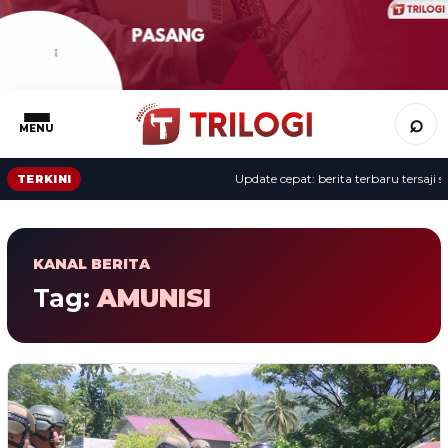
⌕
MENU
Update cepat: berita terbaru tersaji se
TERKINI
KANAL BERITA
Tag:
AMUNISI