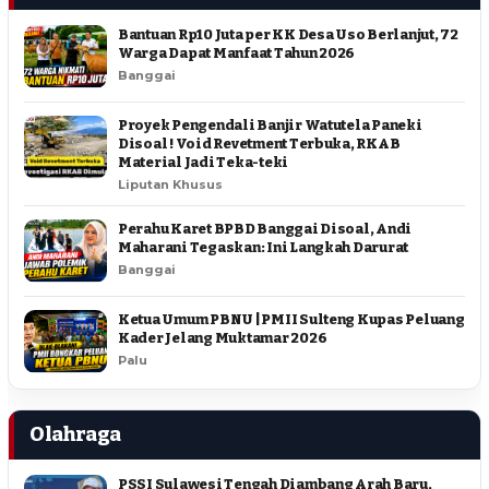
Bantuan Rp10 Juta per KK Desa Uso Berlanjut, 72
Warga Dapat Manfaat Tahun 2026
Banggai
Proyek Pengendali Banjir Watutela Paneki
Disoal ! Void Revetment Terbuka, RKAB
Material Jadi Teka-teki
Liputan Khusus
Perahu Karet BPBD Banggai Disoal, Andi
Maharani Tegaskan: Ini Langkah Darurat
Banggai
Ketua Umum PBNU | PMII Sulteng Kupas Peluang
Kader Jelang Muktamar 2026
Palu
Olahraga
PSSI Sulawesi Tengah Diambang Arah Baru,