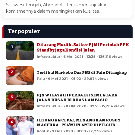
Sulawesi Tengah, Ahmad Ali, terus menunjukkan
komitmennya dalam meningkatkan kualitas…
Terpopuler
Dilarang Mudik, Satker PJN I Perintah PPK
1
Standby Jaga Kondisi Jalan
Infrastruktur • 6 Mei 2021 - 13:38 • 136,116 views
2
Terlibat Narkoba Dua PNS di Palu Ditangkap
Palu • 9 Mei 2021 - 05:02 • 29,874 views
PJN WILAYAH I PERBAIKI SEMENTARA
3
JALAN RUSAK DI RUAS LAMPASIO
Infrastruktur • 28 Okt 2020 - 07:51 • 15,284 views
HITUNGAN CEPAT, MENANGKAN RUSDY
4
MASTURA – MA’MUN AMIR DI PILGUB
SULTENG
Politik • 9 Des 2020 - 18:00 • 12,736 views