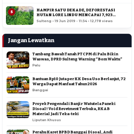
HAMPIR SATU DEKADE, DEFORESTASI
5
HUTAN LORE LINDU MENCAPAI 7,923
HEKTAR
Sulteng • 19 Jun 2019 - 11:34 • 12,178 views
Jangan Lewatkan
Tambang Bawah Tanah PT CPM di Palu Bikin
Waswas, DPRD Sulteng Warning “Bom Waktu”
Palu
Bantuan Rp10 Juta per KK Desa Uso Berlanjut, 72
Warga Dapat Manfaat Tahun 2026
Banggai
Proyek Pengendali Banjir Watutela Paneki
Disoal ! Void Revetment Terbuka, RKAB
Material Jadi Teka-teki
Liputan Khusus
Perahu Karet BPBD Banggai Disoal, Andi