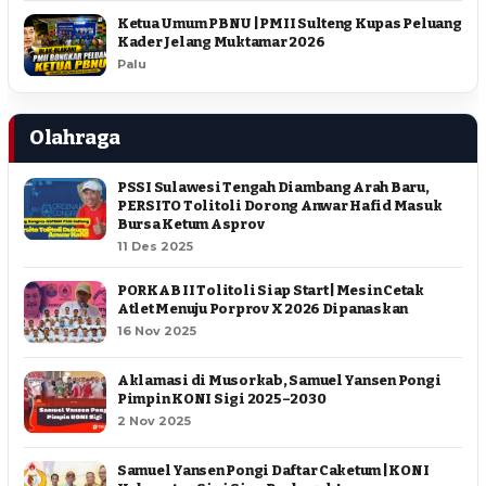
Ketua Umum PBNU | PMII Sulteng Kupas Peluang
Kader Jelang Muktamar 2026
Palu
Olahraga
PSSI Sulawesi Tengah Diambang Arah Baru,
PERSITO Tolitoli Dorong Anwar Hafid Masuk
Bursa Ketum Asprov
11 Des 2025
PORKAB II Tolitoli Siap Start | Mesin Cetak
Atlet Menuju Porprov X 2026 Dipanaskan
16 Nov 2025
Aklamasi di Musorkab, Samuel Yansen Pongi
Pimpin KONI Sigi 2025–2030
2 Nov 2025
Samuel Yansen Pongi Daftar Caketum | KONI