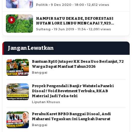
SULTENG
Politik • 9 Des 2020 - 18:00 • 12,612 views
HAMPIR SATU DEKADE, DEFORESTASI
5
HUTAN LORE LINDU MENCAPAI 7,923
HEKTAR
Sulteng • 19 Jun 2019 - 11:34 • 12,091 views
Jangan Lewatkan
Bantuan Rp10 Juta per KK Desa Uso Berlanjut, 72
Warga Dapat Manfaat Tahun 2026
Banggai
Proyek Pengendali Banjir Watutela Paneki
Disoal ! Void Revetment Terbuka, RKAB
Material Jadi Teka-teki
Liputan Khusus
Perahu Karet BPBD Banggai Disoal, Andi
Maharani Tegaskan: Ini Langkah Darurat
Banggai