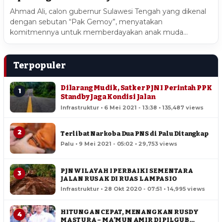
Ahmad Ali, calon gubernur Sulawesi Tengah yang dikenal
dengan sebutan “Pak Gemoy”, menyatakan
komitmennya untuk memberdayakan anak muda…
Terpopuler
Dilarang Mudik, Satker PJN I Perintah PPK
1
Standby Jaga Kondisi Jalan
Infrastruktur • 6 Mei 2021 - 13:38 • 135,487 views
2
Terlibat Narkoba Dua PNS di Palu Ditangkap
Palu • 9 Mei 2021 - 05:02 • 29,753 views
PJN WILAYAH I PERBAIKI SEMENTARA
3
JALAN RUSAK DI RUAS LAMPASIO
Infrastruktur • 28 Okt 2020 - 07:51 • 14,995 views
HITUNGAN CEPAT, MENANGKAN RUSDY
4
MASTURA – MA’MUN AMIR DI PILGUB