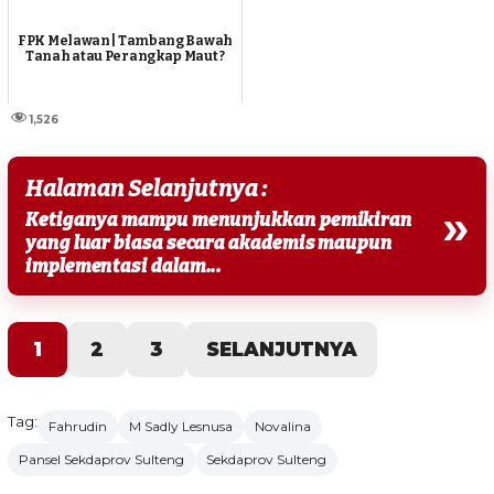
FPK Melawan | Tambang Bawah
Tanah atau Perangkap Maut ?
1,526
Halaman Selanjutnya :
»
Ketiganya mampu menunjukkan pemikiran
yang luar biasa secara akademis maupun
implementasi dalam...
1
2
3
SELANJUTNYA
Tag:
Fahrudin
M Sadly Lesnusa
Novalina
Pansel Sekdaprov Sulteng
Sekdaprov Sulteng