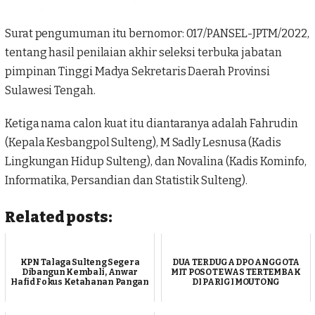
Surat pengumuman itu bernomor: 017/PANSEL-JPTM/2022,
tentang hasil penilaian akhir seleksi terbuka jabatan
pimpinan Tinggi Madya Sekretaris Daerah Provinsi
Sulawesi Tengah
.
Ketiga nama calon kuat itu diantaranya adalah Fahrudin
(Kepala Kesbangpol Sulteng), M Sadly Lesnusa (Kadis
Lingkungan Hidup Sulteng), dan Novalina (Kadis Kominfo,
Informatika, Persandian dan Statistik Sulteng).
Related posts:
KPN Talaga Sulteng Segera
DUA TERDUGA DPO ANGGOTA
Dibangun Kembali, Anwar
MIT POSO TEWAS TERTEMBAK
Hafid Fokus Ketahanan Pangan
DI PARIGI MOUTONG