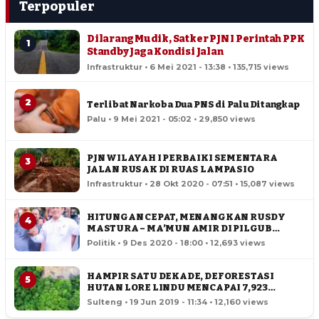
Terpopuler
Dilarang Mudik, Satker PJN I Perintah PPK
1
Standby Jaga Kondisi Jalan
Infrastruktur • 6 Mei 2021 - 13:38 • 135,715 views
2
Terlibat Narkoba Dua PNS di Palu Ditangkap
Palu • 9 Mei 2021 - 05:02 • 29,850 views
PJN WILAYAH I PERBAIKI SEMENTARA
3
JALAN RUSAK DI RUAS LAMPASIO
Infrastruktur • 28 Okt 2020 - 07:51 • 15,087 views
HITUNGAN CEPAT, MENANGKAN RUSDY
4
MASTURA – MA’MUN AMIR DI PILGUB
SULTENG
Politik • 9 Des 2020 - 18:00 • 12,693 views
HAMPIR SATU DEKADE, DEFORESTASI
5
HUTAN LORE LINDU MENCAPAI 7,923
HEKTAR
Sulteng • 19 Jun 2019 - 11:34 • 12,160 views