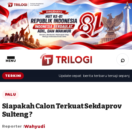
⌕
MENU
Update cepat: berita terbaru tersaji sepanjang 
TERKINI
PALU
Siapakah Calon Terkuat Sekdaprov
Sulteng ?
Reporter :
Wahyudi