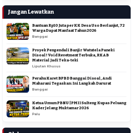
Jangan Lewatkan
Bantuan Rp10 Juta per KK Desa Uso Berlanjut, 72
Warga Dapat Manfaat Tahun 2026
Banggai
Proyek Pengendali Banjir Watutela Paneki
Disoal ! Void Revetment Terbuka, RKAB
Material Jadi Teka-teki
Liputan Khusus
Perahu Karet BPBD Banggai Disoal, Andi
Maharani Tegaskan: Ini Langkah Darurat
Banggai
Ketua Umum PBNU | PMII Sulteng Kupas Peluang
Kader Jelang Muktamar 2026
Palu