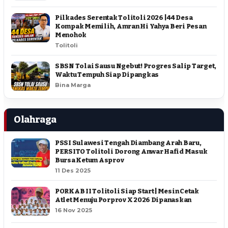
Pilkades Serentak Tolitoli 2026 | 44 Desa
Kompak Memilih, Amran Hi Yahya Beri Pesan
Menohok
Tolitoli
SBSN Tolai Sausu Ngebut! Progres Salip Target,
Waktu Tempuh Siap Dipangkas
Bina Marga
Olahraga
PSSI Sulawesi Tengah Diambang Arah Baru,
PERSITO Tolitoli Dorong Anwar Hafid Masuk
Bursa Ketum Asprov
11 Des 2025
PORKAB II Tolitoli Siap Start | Mesin Cetak
Atlet Menuju Porprov X 2026 Dipanaskan
16 Nov 2025