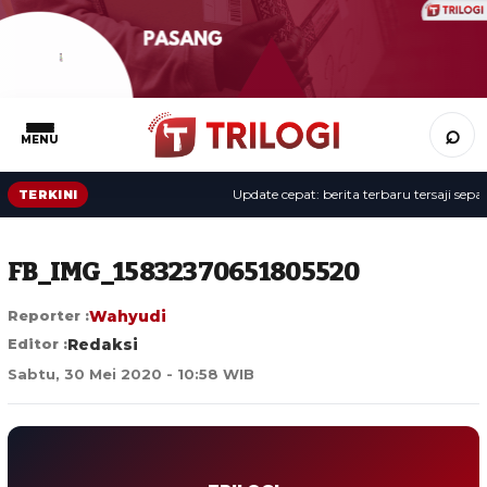
⌕
MENU
Update cepat: berita terbaru tersaji sepanja
TERKINI
FB_IMG_15832370651805520
Reporter :
Wahyudi
Editor :
Redaksi
Sabtu, 30 Mei 2020 - 10:58 WIB