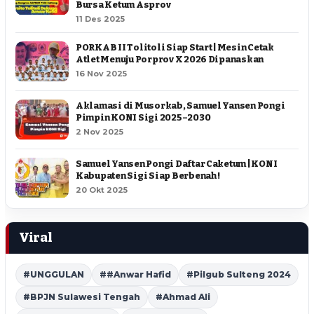
Bursa Ketum Asprov
11 Des 2025
PORKAB II Tolitoli Siap Start | Mesin Cetak
Atlet Menuju Porprov X 2026 Dipanaskan
16 Nov 2025
Aklamasi di Musorkab, Samuel Yansen Pongi
Pimpin KONI Sigi 2025–2030
2 Nov 2025
Samuel Yansen Pongi Daftar Caketum | KONI
Kabupaten Sigi Siap Berbenah !
20 Okt 2025
Viral
#UNGGULAN
##Anwar Hafid
#Pilgub Sulteng 2024
#BPJN Sulawesi Tengah
#Ahmad Ali