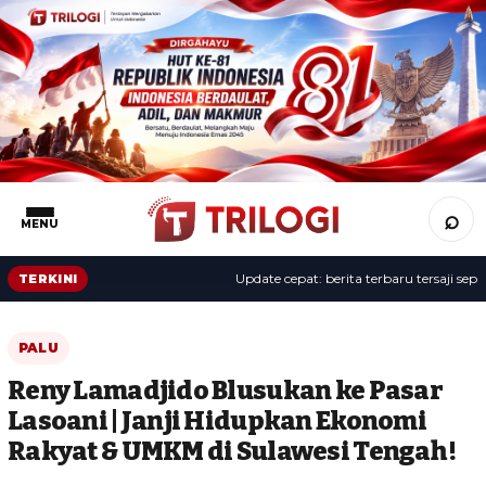
⌕
MENU
Update cepat: berita terbaru tersaji sepanja
TERKINI
PALU
Reny Lamadjido Blusukan ke Pasar
Lasoani | Janji Hidupkan Ekonomi
Rakyat & UMKM di Sulawesi Tengah !