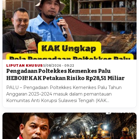
LIPUTAN KHUSUS
5/08/2026 - 09:22
Pengadaan Poltekkes Kemenkes Palu
HEBOH! KAK Petakan Risiko Rp28,51 Miliar
PALU – Pengadaan Poltekkes Kemenkes Palu Tahun
Anggaran 2023–2024 masuk dalam pemantauan
Komunitas Anti Korupsi Sulawesi Tengah (KAK…