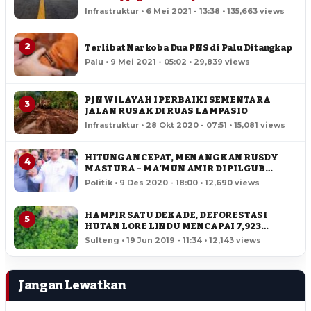
Infrastruktur • 6 Mei 2021 - 13:38 • 135,663 views
2
Terlibat Narkoba Dua PNS di Palu Ditangkap
Palu • 9 Mei 2021 - 05:02 • 29,839 views
PJN WILAYAH I PERBAIKI SEMENTARA
3
JALAN RUSAK DI RUAS LAMPASIO
Infrastruktur • 28 Okt 2020 - 07:51 • 15,081 views
HITUNGAN CEPAT, MENANGKAN RUSDY
4
MASTURA – MA’MUN AMIR DI PILGUB
SULTENG
Politik • 9 Des 2020 - 18:00 • 12,690 views
HAMPIR SATU DEKADE, DEFORESTASI
5
HUTAN LORE LINDU MENCAPAI 7,923
HEKTAR
Sulteng • 19 Jun 2019 - 11:34 • 12,143 views
Jangan Lewatkan