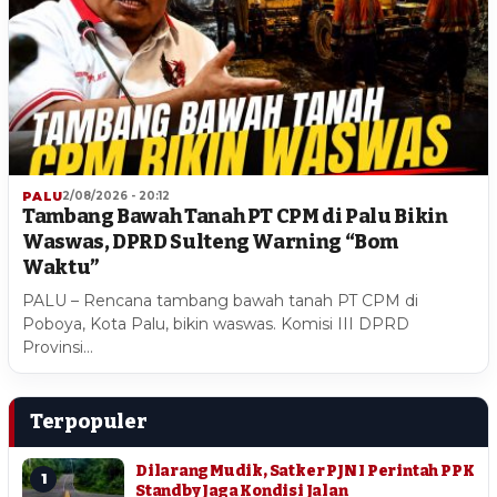
PALU
2/08/2026 - 20:12
Tambang Bawah Tanah PT CPM di Palu Bikin
Waswas, DPRD Sulteng Warning “Bom
Waktu”
PALU – Rencana tambang bawah tanah PT CPM di
Poboya, Kota Palu, bikin waswas. Komisi III DPRD
Provinsi…
Terpopuler
Dilarang Mudik, Satker PJN I Perintah PPK
1
Standby Jaga Kondisi Jalan