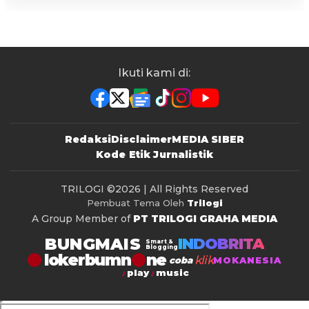
Ikuti kami di:
Redaksi
Disclaimer
MEDIA SIBER
Kode Etik Jurnalistik
TRILOGI
©2026 | All Rights Reserved
Pembuat Tema Oleh
Trilogi
A Group Member of
PT TRILOGI GRAHA MEDIA
BUNGMAIS
INDOBRITA
Smart &
Blogging
lokerbumn
klik
coba
MOKANESIA
play
music