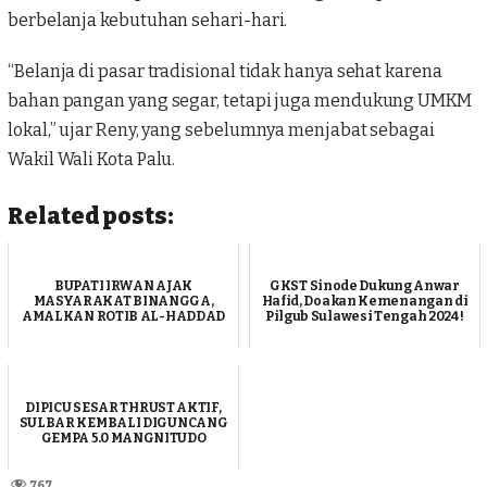
berbelanja kebutuhan sehari-hari.
“Belanja di pasar tradisional tidak hanya sehat karena
bahan pangan yang segar, tetapi juga mendukung UMKM
lokal,” ujar Reny, yang sebelumnya menjabat sebagai
Wakil Wali Kota Palu.
Related posts:
BUPATI IRWAN AJAK
GKST Sinode Dukung Anwar
MASYARAKAT BINANGGA,
Hafid, Doakan Kemenangan di
AMALKAN ROTIB AL-HADDAD
Pilgub Sulawesi Tengah 2024 !
DIPICU SESAR THRUST AKTIF,
SULBAR KEMBALI DIGUNCANG
GEMPA 5.0 MANGNITUDO
767