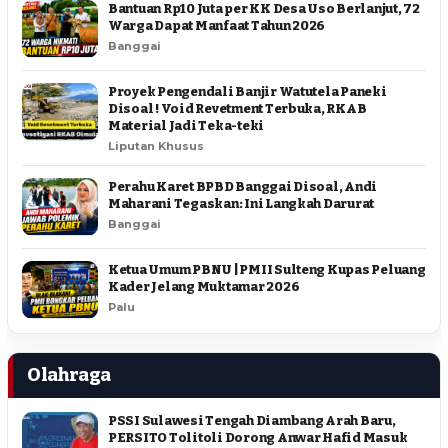
Bantuan Rp10 Juta per KK Desa Uso Berlanjut, 72
Warga Dapat Manfaat Tahun 2026
Banggai
Proyek Pengendali Banjir Watutela Paneki
Disoal ! Void Revetment Terbuka, RKAB
Material Jadi Teka-teki
Liputan Khusus
Perahu Karet BPBD Banggai Disoal, Andi
Maharani Tegaskan: Ini Langkah Darurat
Banggai
Ketua Umum PBNU | PMII Sulteng Kupas Peluang
Kader Jelang Muktamar 2026
Palu
Olahraga
PSSI Sulawesi Tengah Diambang Arah Baru,
PERSITO Tolitoli Dorong Anwar Hafid Masuk