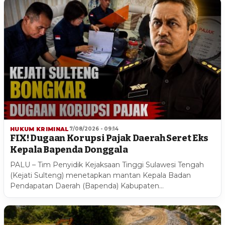
HUKUM KRIMINAL
7/08/2026 - 09:14
FIX! Dugaan Korupsi Pajak Daerah Seret Eks
Kepala Bapenda Donggala
PALU – Tim Penyidik Kejaksaan Tinggi Sulawesi Tengah
(Kejati Sulteng) menetapkan mantan Kepala Badan
Pendapatan Daerah (Bapenda) Kabupaten…