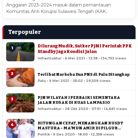
Anggaran 2023–2024 masuk dalam pemantauan
Komunitas Anti Korupsi Sulawesi Tengah (KAK…
Terpopuler
Dilarang Mudik, Satker PJN I Perintah PPK
1
Standby Jaga Kondisi Jalan
Infrastruktur • 6 Mei 2021 - 13:38 • 134,753 views
2
Terlibat Narkoba Dua PNS di Palu Ditangkap
Palu • 9 Mei 2021 - 05:02 • 29,509 views
PJN WILAYAH I PERBAIKI SEMENTARA
3
JALAN RUSAK DI RUAS LAMPASIO
Infrastruktur • 28 Okt 2020 - 07:51 • 14,661 views
HITUNGAN CEPAT, MENANGKAN RUSDY
4
MASTURA – MA’MUN AMIR DI PILGUB
SULTENG
Politik • 9 Des 2020 - 18:00 • 12,358 views