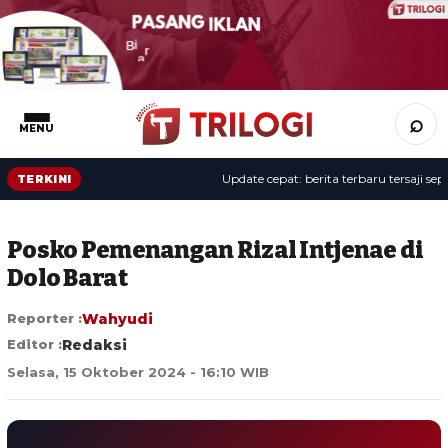
⌕
MENU
Update cepat: berita terbaru tersaji sepanj
TERKINI
Posko Pemenangan Rizal Intjenae di
Dolo Barat
Reporter :
Wahyudi
Editor :
Redaksi
Selasa, 15 Oktober 2024 - 16:10 WIB