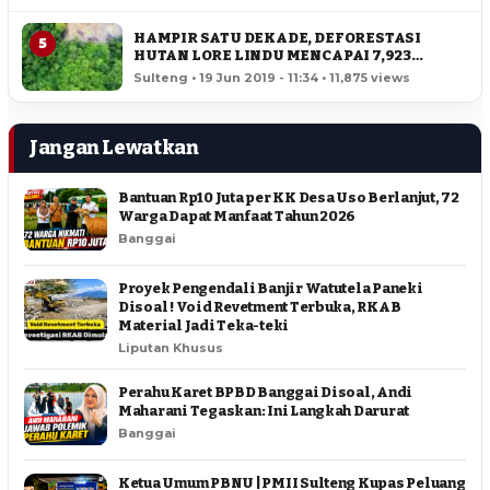
HAMPIR SATU DEKADE, DEFORESTASI
5
HUTAN LORE LINDU MENCAPAI 7,923
HEKTAR
Sulteng • 19 Jun 2019 - 11:34 • 11,875 views
Jangan Lewatkan
Bantuan Rp10 Juta per KK Desa Uso Berlanjut, 72
Warga Dapat Manfaat Tahun 2026
Banggai
Proyek Pengendali Banjir Watutela Paneki
Disoal ! Void Revetment Terbuka, RKAB
Material Jadi Teka-teki
Liputan Khusus
Perahu Karet BPBD Banggai Disoal, Andi
Maharani Tegaskan: Ini Langkah Darurat
Banggai
Ketua Umum PBNU | PMII Sulteng Kupas Peluang