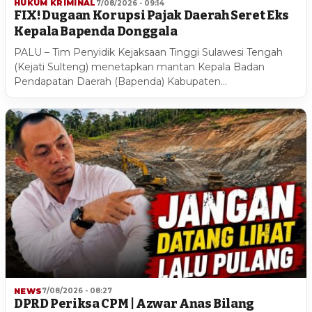
HUKUM KRIMINAL
7/08/2026 - 09:14
FIX! Dugaan Korupsi Pajak Daerah Seret Eks
Kepala Bapenda Donggala
PALU – Tim Penyidik Kejaksaan Tinggi Sulawesi Tengah
(Kejati Sulteng) menetapkan mantan Kepala Badan
Pendapatan Daerah (Bapenda) Kabupaten…
NEWS
7/08/2026 - 08:27
DPRD Periksa CPM | Azwar Anas Bilang