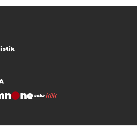
istik
A
mn
klik
coba