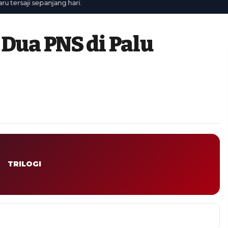
rsaji sepanjang hari.
 Dua PNS di Palu
TRILOGI