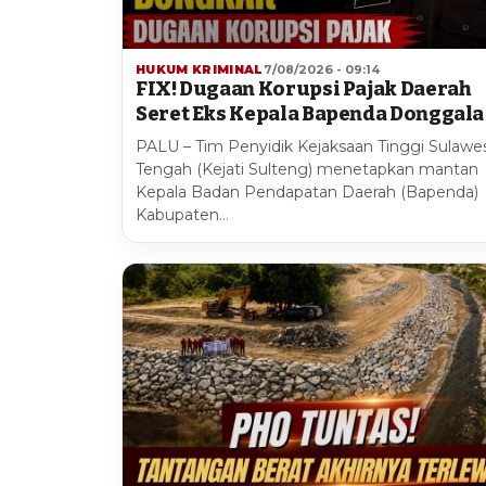
HUKUM KRIMINAL
7/08/2026 - 09:14
FIX! Dugaan Korupsi Pajak Daerah
Seret Eks Kepala Bapenda Donggala
PALU – Tim Penyidik Kejaksaan Tinggi Sulawes
Tengah (Kejati Sulteng) menetapkan mantan
Kepala Badan Pendapatan Daerah (Bapenda)
Kabupaten…