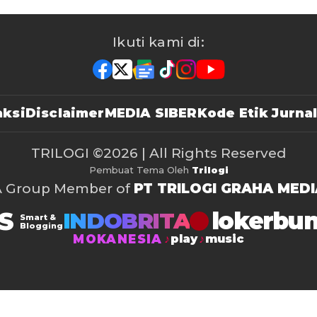
Ikuti kami di:
ksi
Disclaimer
MEDIA SIBER
Kode Etik Jurnal
TRILOGI
©2026 | All Rights Reserved
Pembuat Tema Oleh
Trilogi
A Group Member of
PT TRILOGI GRAHA MEDI
S
lokerbu
INDOBRITA
Smart &
Blogging
MOKANESIA
play
music