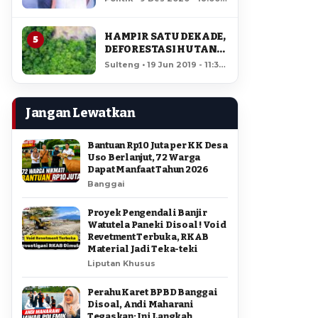
AMIR DI PILGUB
12,195 views
SULTENG
HAMPIR SATU DEKADE,
5
DEFORESTASI HUTAN
LORE LINDU MENCAPAI
Sulteng • 19 Jun 2019 - 11:34
7,923 HEKTAR
• 11,740 views
Jangan Lewatkan
Bantuan Rp10 Juta per KK Desa
Uso Berlanjut, 72 Warga
Dapat Manfaat Tahun 2026
Banggai
Proyek Pengendali Banjir
Watutela Paneki Disoal ! Void
Revetment Terbuka, RKAB
Material Jadi Teka-teki
Liputan Khusus
Perahu Karet BPBD Banggai
Disoal, Andi Maharani
Tegaskan: Ini Langkah