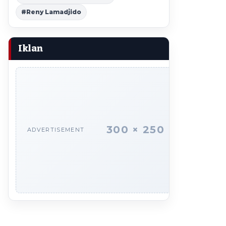
#Reny Lamadjido
Iklan
300 × 250
ADVERTISEMENT