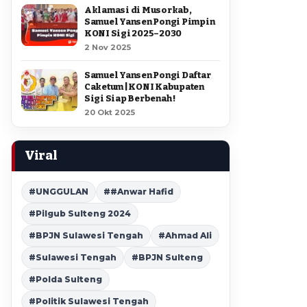
Aklamasi di Musorkab,
Samuel Yansen Pongi Pimpin
KONI Sigi 2025–2030
2 Nov 2025
Samuel Yansen Pongi Daftar
Caketum | KONI Kabupaten
Sigi Siap Berbenah !
20 Okt 2025
Viral
#UNGGULAN
##Anwar Hafid
#Pilgub Sulteng 2024
#BPJN Sulawesi Tengah
#Ahmad Ali
#Sulawesi Tengah
#BPJN Sulteng
#Polda Sulteng
#Politik Sulawesi Tengah