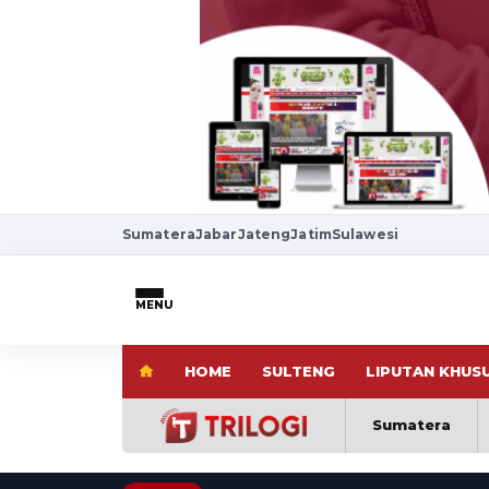
Sumatera
Jabar
Jateng
Jatim
Sulawesi
MENU
HOME
SULTENG
LIPUTAN KHUS
Sumatera