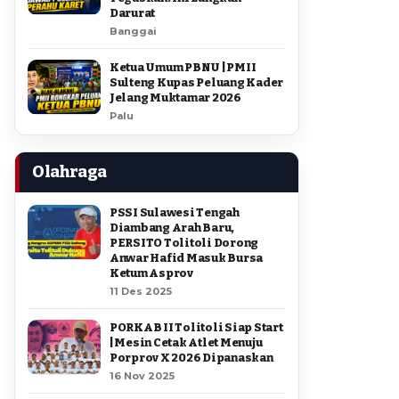
Darurat
Banggai
Ketua Umum PBNU | PMII
Sulteng Kupas Peluang Kader
Jelang Muktamar 2026
Palu
Olahraga
PSSI Sulawesi Tengah
Diambang Arah Baru,
PERSITO Tolitoli Dorong
Anwar Hafid Masuk Bursa
Ketum Asprov
11 Des 2025
PORKAB II Tolitoli Siap Start
| Mesin Cetak Atlet Menuju
Porprov X 2026 Dipanaskan
16 Nov 2025