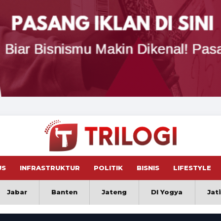
US
INFRASTRUKTUR
POLITIK
BISNIS
LIFESTYLE
Jabar
Banten
Jateng
DI Yogya
Jat