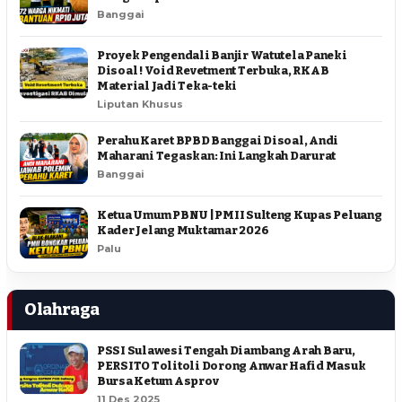
Banggai
Proyek Pengendali Banjir Watutela Paneki
Disoal ! Void Revetment Terbuka, RKAB
Material Jadi Teka-teki
Liputan Khusus
Perahu Karet BPBD Banggai Disoal, Andi
Maharani Tegaskan: Ini Langkah Darurat
Banggai
Ketua Umum PBNU | PMII Sulteng Kupas Peluang
Kader Jelang Muktamar 2026
Palu
Olahraga
PSSI Sulawesi Tengah Diambang Arah Baru,
PERSITO Tolitoli Dorong Anwar Hafid Masuk
Bursa Ketum Asprov
11 Des 2025