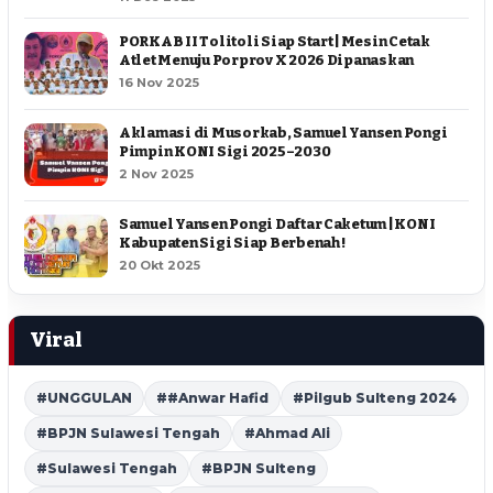
PORKAB II Tolitoli Siap Start | Mesin Cetak
Atlet Menuju Porprov X 2026 Dipanaskan
16 Nov 2025
Aklamasi di Musorkab, Samuel Yansen Pongi
Pimpin KONI Sigi 2025–2030
2 Nov 2025
Samuel Yansen Pongi Daftar Caketum | KONI
Kabupaten Sigi Siap Berbenah !
20 Okt 2025
Viral
#UNGGULAN
##Anwar Hafid
#Pilgub Sulteng 2024
#BPJN Sulawesi Tengah
#Ahmad Ali
#Sulawesi Tengah
#BPJN Sulteng