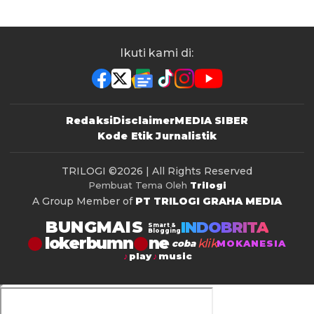
Ikuti kami di:
Redaksi
Disclaimer
MEDIA SIBER
Kode Etik Jurnalistik
TRILOGI
©2026 | All Rights Reserved
Pembuat Tema Oleh
Trilogi
A Group Member of
PT TRILOGI GRAHA MEDIA
BUNGMAIS
INDOBRITA
Smart &
Blogging
lokerbumn
klik
coba
MOKANESIA
play
music