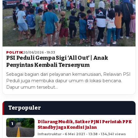
POLITIK
20/06/2026 - 19:33
PSI Peduli Gempa Sigi ‘All Out’ | Anak
Penyintas Kembali Tersenyum
Sebagai bagian dari pelayanan kemanusiaan, Relawan PSI
Peduli juga membuka dapur umum di lokasi bencana.
Dapur umum tersebut…
Terpopuler
Dilarang Mudik, Satker PJN I Perintah PPK
1
Standby Jaga Kondisi Jalan
Infrastruktur • 6 Mei 2021 - 13:38 • 134,341 views