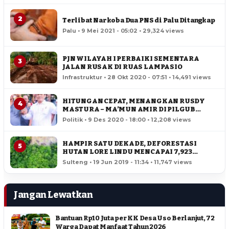
2
Terlibat Narkoba Dua PNS di Palu Ditangkap
Palu • 9 Mei 2021 - 05:02 • 29,324 views
PJN WILAYAH I PERBAIKI SEMENTARA
3
JALAN RUSAK DI RUAS LAMPASIO
Infrastruktur • 28 Okt 2020 - 07:51 • 14,491 views
HITUNGAN CEPAT, MENANGKAN RUSDY
4
MASTURA – MA’MUN AMIR DI PILGUB
SULTENG
Politik • 9 Des 2020 - 18:00 • 12,208 views
HAMPIR SATU DEKADE, DEFORESTASI
5
HUTAN LORE LINDU MENCAPAI 7,923
HEKTAR
Sulteng • 19 Jun 2019 - 11:34 • 11,747 views
Jangan Lewatkan
Bantuan Rp10 Juta per KK Desa Uso Berlanjut, 72
Warga Dapat Manfaat Tahun 2026