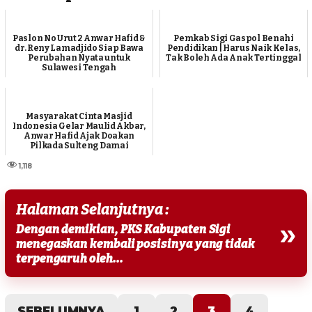
Paslon No Urut 2 Anwar Hafid &
Pemkab Sigi Gaspol Benahi
dr. Reny Lamadjido Siap Bawa
Pendidikan | Harus Naik Kelas,
Perubahan Nyata untuk
Tak Boleh Ada Anak Tertinggal
Sulawesi Tengah
Masyarakat Cinta Masjid
Indonesia Gelar Maulid Akbar,
Anwar Hafid Ajak Doakan
Pilkada Sulteng Damai
1,118
Halaman Selanjutnya :
»
Dengan demikian, PKS Kabupaten Sigi
menegaskan kembali posisinya yang tidak
terpengaruh oleh...
SEBELUMNYA
1
2
3
4