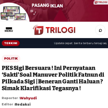
⌕
MENU
Update cepat: berita terbaru tersaji sepanj
TERKINI
POLITIK
PKS Sigi Bersuara ! Ini Pernyataan
‘Sakti’ Soal Manuver Politik Fatnun di
Pilkada Sigi | Beneran Ganti Haluan ?
Simak Klarifikasi Tegasnya !
Reporter :
Wahyudi
Editor :
Redaksi