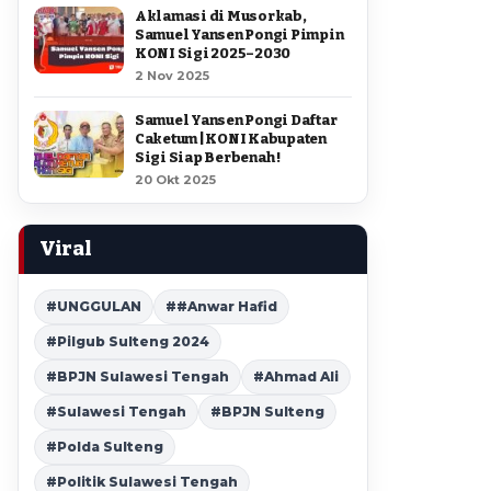
Aklamasi di Musorkab,
Samuel Yansen Pongi Pimpin
KONI Sigi 2025–2030
2 Nov 2025
Samuel Yansen Pongi Daftar
Caketum | KONI Kabupaten
Sigi Siap Berbenah !
20 Okt 2025
Viral
#UNGGULAN
##Anwar Hafid
#Pilgub Sulteng 2024
#BPJN Sulawesi Tengah
#Ahmad Ali
#Sulawesi Tengah
#BPJN Sulteng
#Polda Sulteng
#Politik Sulawesi Tengah