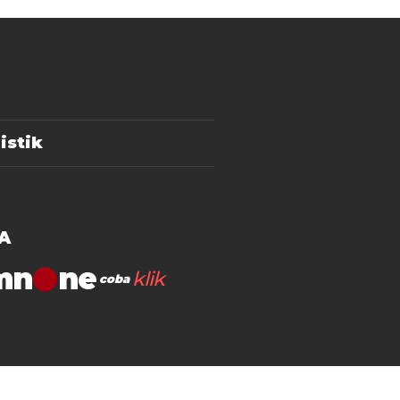
istik
A
mn
klik
coba