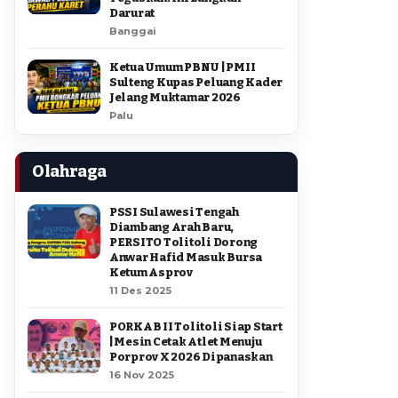
Darurat
Banggai
Ketua Umum PBNU | PMII
Sulteng Kupas Peluang Kader
Jelang Muktamar 2026
Palu
Olahraga
PSSI Sulawesi Tengah
Diambang Arah Baru,
PERSITO Tolitoli Dorong
Anwar Hafid Masuk Bursa
Ketum Asprov
11 Des 2025
PORKAB II Tolitoli Siap Start
| Mesin Cetak Atlet Menuju
Porprov X 2026 Dipanaskan
16 Nov 2025