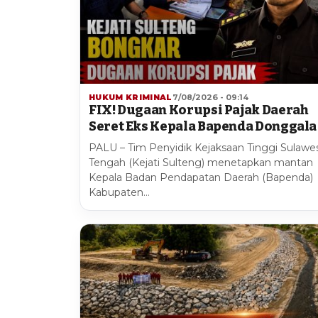
HUKUM KRIMINAL
7/08/2026 - 09:14
FIX! Dugaan Korupsi Pajak Daerah
Seret Eks Kepala Bapenda Donggala
PALU – Tim Penyidik Kejaksaan Tinggi Sulawes
Tengah (Kejati Sulteng) menetapkan mantan
Kepala Badan Pendapatan Daerah (Bapenda)
Kabupaten…