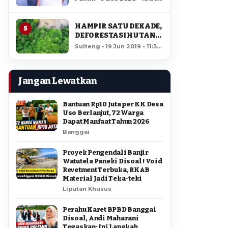
AMIR DI PILGUB
12,408 views
SULTENG
HAMPIR SATU DEKADE,
5
DEFORESTASI HUTAN
LORE LINDU MENCAPAI
Sulteng • 19 Jun 2019 - 11:34
7,923 HEKTAR
• 11,909 views
Jangan Lewatkan
Bantuan Rp10 Juta per KK Desa
Uso Berlanjut, 72 Warga
Dapat Manfaat Tahun 2026
Banggai
Proyek Pengendali Banjir
Watutela Paneki Disoal ! Void
Revetment Terbuka, RKAB
Material Jadi Teka-teki
Liputan Khusus
Perahu Karet BPBD Banggai
Disoal, Andi Maharani
Tegaskan: Ini Langkah