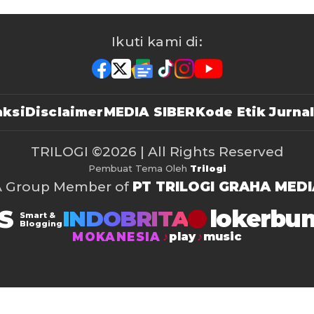
Ikuti kami di:
ksi
Disclaimer
MEDIA SIBER
Kode Etik Jurnal
TRILOGI
©2026 | All Rights Reserved
Pembuat Tema Oleh
Trilogi
A Group Member of
PT TRILOGI GRAHA MEDI
S
lokerbu
INDOBRITA
Smart &
Blogging
MOKANESIA
play
music