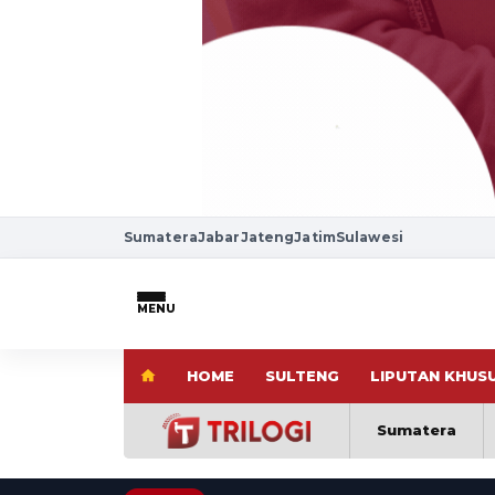
Sumatera
Jabar
Jateng
Jatim
Sulawesi
MENU
HOME
SULTENG
LIPUTAN KHUS
Sumatera