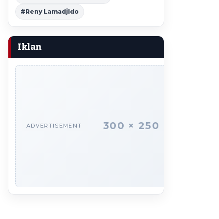
#Reny Lamadjido
Iklan
300 × 250
ADVERTISEMENT