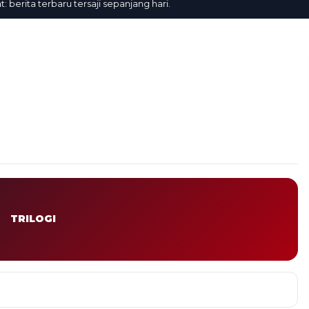
ita terbaru tersaji sepanjang hari.
TRILOGI