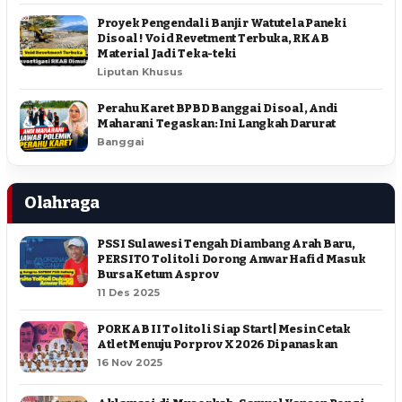
Proyek Pengendali Banjir Watutela Paneki
Disoal ! Void Revetment Terbuka, RKAB
Material Jadi Teka-teki
Liputan Khusus
Perahu Karet BPBD Banggai Disoal, Andi
Maharani Tegaskan: Ini Langkah Darurat
Banggai
Olahraga
PSSI Sulawesi Tengah Diambang Arah Baru,
PERSITO Tolitoli Dorong Anwar Hafid Masuk
Bursa Ketum Asprov
11 Des 2025
PORKAB II Tolitoli Siap Start | Mesin Cetak
Atlet Menuju Porprov X 2026 Dipanaskan
16 Nov 2025