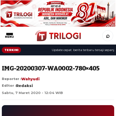
⌕
MENU
Update cepat: berita terbaru tersaji sepanjang 
TERKINI
IMG-20200307-WA0002-780×405
Reporter :
Wahyudi
Editor :
Redaksi
Sabtu, 7 Maret 2020 - 12:04 WIB