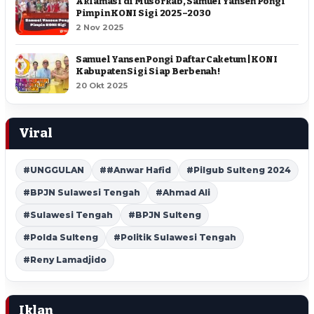
Aklamasi di Musorkab, Samuel Yansen Pongi
Pimpin KONI Sigi 2025–2030
2 Nov 2025
Samuel Yansen Pongi Daftar Caketum | KONI
Kabupaten Sigi Siap Berbenah !
20 Okt 2025
Viral
#UNGGULAN
##Anwar Hafid
#Pilgub Sulteng 2024
#BPJN Sulawesi Tengah
#Ahmad Ali
#Sulawesi Tengah
#BPJN Sulteng
#Polda Sulteng
#Politik Sulawesi Tengah
#Reny Lamadjido
Iklan