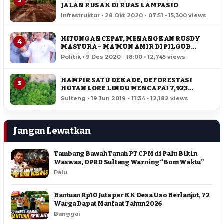
3
JALAN RUSAK DI RUAS LAMPASIO
Infrastruktur • 28 Okt 2020 - 07:51 • 15,300 views
HITUNGAN CEPAT, MENANGKAN RUSDY
4
MASTURA – MA’MUN AMIR DI PILGUB
SULTENG
Politik • 9 Des 2020 - 18:00 • 12,745 views
HAMPIR SATU DEKADE, DEFORESTASI
5
HUTAN LORE LINDU MENCAPAI 7,923
HEKTAR
Sulteng • 19 Jun 2019 - 11:34 • 12,182 views
Jangan Lewatkan
Tambang Bawah Tanah PT CPM di Palu Bikin
Waswas, DPRD Sulteng Warning “Bom Waktu”
Palu
Bantuan Rp10 Juta per KK Desa Uso Berlanjut, 72
Warga Dapat Manfaat Tahun 2026
Banggai