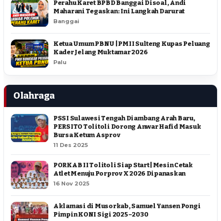
Perahu Karet BPBD Banggai Disoal, Andi
Maharani Tegaskan: Ini Langkah Darurat
Banggai
Ketua Umum PBNU | PMII Sulteng Kupas Peluang
Kader Jelang Muktamar 2026
Palu
Olahraga
PSSI Sulawesi Tengah Diambang Arah Baru,
PERSITO Tolitoli Dorong Anwar Hafid Masuk
Bursa Ketum Asprov
11 Des 2025
PORKAB II Tolitoli Siap Start | Mesin Cetak
Atlet Menuju Porprov X 2026 Dipanaskan
16 Nov 2025
Aklamasi di Musorkab, Samuel Yansen Pongi
Pimpin KONI Sigi 2025–2030