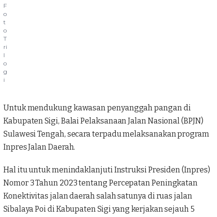
F
o
t
o
T
ri
l
o
g
i
Untuk mendukung kawasan penyanggah pangan di
Kabupaten Sigi, Balai Pelaksanaan Jalan Nasional (BPJN)
Sulawesi Tengah, secara terpadu melaksanakan program
Inpres Jalan Daerah.
Hal itu untuk menindaklanjuti Instruksi Presiden (
Inpres
)
Nomor 3 Tahun 2023 tentang Percepatan Peningkatan
Konektivitas jalan daerah salah satunya di ruas jalan
Sibalaya Poi
di Kabupaten Sigi yang kerjakan sejauh 5