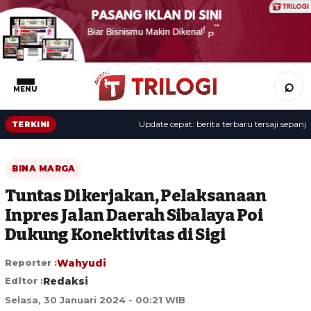
⌕
MENU
Update cepat: berita terbaru tersaji sepanjang ha
TERKINI
BINA MARGA
Tuntas Dikerjakan, Pelaksanaan
Inpres Jalan Daerah Sibalaya Poi
Dukung Konektivitas di Sigi
Reporter :
Wahyudi
Editor :
Redaksi
Selasa, 30 Januari 2024 - 00:21 WIB