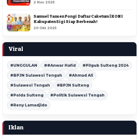
2 Nov 2025
Samuel Yansen Pongi Daftar Caketum | KONI
Kabupaten Sigi Siap Berbenah !
20 Okt 2025
Viral
#UNGGULAN
##Anwar Hafid
#Pilgub Sulteng 2024
#BPJN Sulawesi Tengah
#Ahmad Ali
#Sulawesi Tengah
#BPJN Sulteng
#Polda Sulteng
#Politik Sulawesi Tengah
#Reny Lamadjido
Iklan