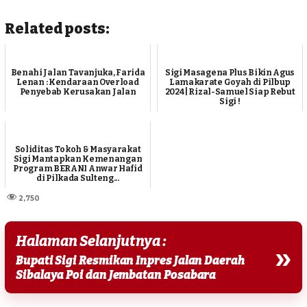
Related posts:
Benahi Jalan Tavanjuka, Farida
Sigi Masagena Plus Bikin Agus
Lenan : Kendaraan Overload
Lamakarate Goyah di Pilbup
Penyebab Kerusakan Jalan
2024 | Rizal-Samuel Siap Rebut
Sigi !
Soliditas Tokoh & Masyarakat
Sigi Mantapkan Kemenangan
Program BERANI Anwar Hafid
di Pilkada Sulteng...
2,750
Halaman Selanjutnya :
»
Bupati Sigi Resmikan Inpres Jalan Daerah
Sibalaya Poi dan Jembatan Posabara