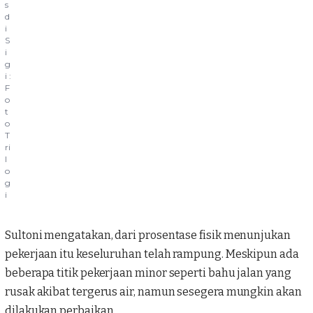
s
d
i
S
i
g
i :
F
o
t
o
T
ri
l
o
g
i
Sultoni mengatakan, dari prosentase fisik menunjukan
pekerjaan itu keseluruhan telah rampung. Meskipun ada
beberapa titik pekerjaan minor seperti bahu jalan yang
rusak akibat tergerus air, namun sesegera mungkin akan
dilakukan perbaikan.