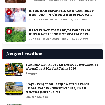
HITUNGAN CEPAT, MENANGKAN RUSDY
4
MASTURA – MA’MUN AMIR DI PILGUB
SULTENG
Politik • 9 Des 2020 - 18:00 • 12,233 views
HAMPIR SATU DEKADE, DEFORESTASI
5
HUTAN LORE LINDU MENCAPAI 7,923
HEKTAR
Sulteng • 19 Jun 2019 - 11:34 • 11,776 views
Jangan Lewatkan
Bantuan Rp10 Juta per KK Desa Uso Berlanjut, 72
Warga Dapat Manfaat Tahun 2026
Banggai
Proyek Pengendali Banjir Watutela Paneki
Disoal ! Void Revetment Terbuka, RKAB
Material Jadi Teka-teki
Liputan Khusus