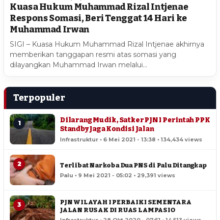
Kuasa Hukum Muhammad Rizal Intjenae
Respons Somasi, Beri Tenggat 14 Hari ke
Muhammad Irwan
SIGI – Kuasa Hukum Muhammad Rizal Intjenae akhirnya
memberikan tanggapan resmi atas somasi yang
dilayangkan Muhammad Irwan melalui…
Terpopuler
Dilarang Mudik, Satker PJN I Perintah PPK
1
Standby Jaga Kondisi Jalan
Infrastruktur • 6 Mei 2021 - 13:38 • 134,434 views
2
Terlibat Narkoba Dua PNS di Palu Ditangkap
Palu • 9 Mei 2021 - 05:02 • 29,391 views
PJN WILAYAH I PERBAIKI SEMENTARA
3
JALAN RUSAK DI RUAS LAMPASIO
Infrastruktur • 28 Okt 2020 - 07:51 • 14,513 views