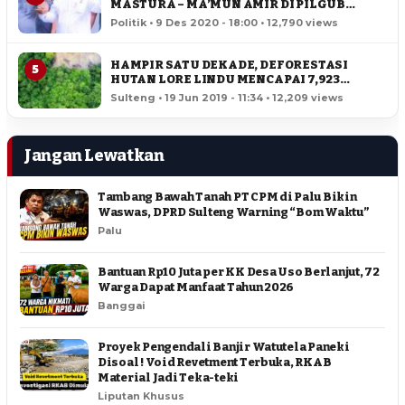
MASTURA – MA’MUN AMIR DI PILGUB
SULTENG
Politik • 9 Des 2020 - 18:00 • 12,790 views
HAMPIR SATU DEKADE, DEFORESTASI
5
HUTAN LORE LINDU MENCAPAI 7,923
HEKTAR
Sulteng • 19 Jun 2019 - 11:34 • 12,209 views
Jangan Lewatkan
Tambang Bawah Tanah PT CPM di Palu Bikin
Waswas, DPRD Sulteng Warning “Bom Waktu”
Palu
Bantuan Rp10 Juta per KK Desa Uso Berlanjut, 72
Warga Dapat Manfaat Tahun 2026
Banggai
Proyek Pengendali Banjir Watutela Paneki
Disoal ! Void Revetment Terbuka, RKAB
Material Jadi Teka-teki
Liputan Khusus