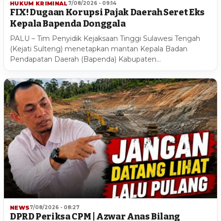
HUKUM KRIMINAL
7/08/2026 - 09:14
FIX! Dugaan Korupsi Pajak Daerah Seret Eks
Kepala Bapenda Donggala
PALU – Tim Penyidik Kejaksaan Tinggi Sulawesi Tengah
(Kejati Sulteng) menetapkan mantan Kepala Badan
Pendapatan Daerah (Bapenda) Kabupaten…
NEWS
7/08/2026 - 08:27
DPRD Periksa CPM | Azwar Anas Bilang