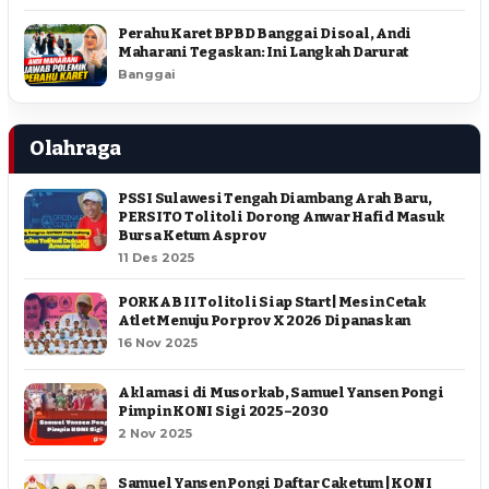
Perahu Karet BPBD Banggai Disoal, Andi
Maharani Tegaskan: Ini Langkah Darurat
Banggai
Olahraga
PSSI Sulawesi Tengah Diambang Arah Baru,
PERSITO Tolitoli Dorong Anwar Hafid Masuk
Bursa Ketum Asprov
11 Des 2025
PORKAB II Tolitoli Siap Start | Mesin Cetak
Atlet Menuju Porprov X 2026 Dipanaskan
16 Nov 2025
Aklamasi di Musorkab, Samuel Yansen Pongi
Pimpin KONI Sigi 2025–2030
2 Nov 2025
Samuel Yansen Pongi Daftar Caketum | KONI