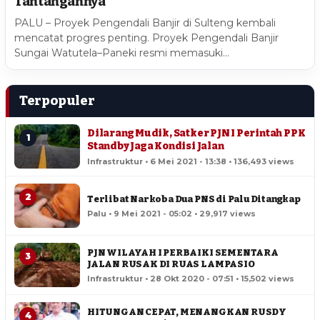
Tantangannya
PALU – Proyek Pengendali Banjir di Sulteng kembali
mencatat progres penting. Proyek Pengendali Banjir
Sungai Watutela–Paneki resmi memasuki…
Terpopuler
Dilarang Mudik, Satker PJN I Perintah PPK
1
Standby Jaga Kondisi Jalan
Infrastruktur • 6 Mei 2021 - 13:38 • 136,493 views
2
Terlibat Narkoba Dua PNS di Palu Ditangkap
Palu • 9 Mei 2021 - 05:02 • 29,917 views
PJN WILAYAH I PERBAIKI SEMENTARA
3
JALAN RUSAK DI RUAS LAMPASIO
Infrastruktur • 28 Okt 2020 - 07:51 • 15,502 views
HITUNGAN CEPAT, MENANGKAN RUSDY
4