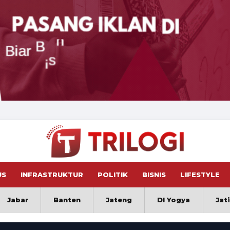
US
INFRASTRUKTUR
POLITIK
BISNIS
LIFESTYLE
Jabar
Banten
Jateng
DI Yogya
Jat