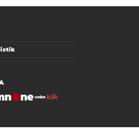
istik
A
mn
klik
coba