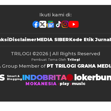
Ikuti kami di:
ksi
Disclaimer
MEDIA SIBER
Kode Etik Jurnal
TRILOGI
©2026 | All Rights Reserved
Pembuat Tema Oleh
Trilogi
A Group Member of
PT TRILOGI GRAHA MEDI
S
lokerbu
INDOBRITA
Smart &
Blogging
MOKANESIA
play
music