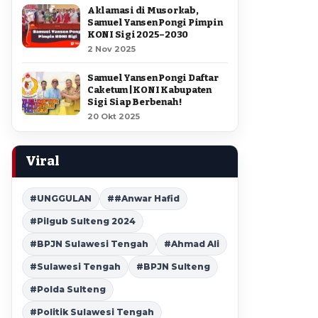
Aklamasi di Musorkab,
Samuel Yansen Pongi Pimpin
KONI Sigi 2025–2030
2 Nov 2025
Samuel Yansen Pongi Daftar
Caketum | KONI Kabupaten
Sigi Siap Berbenah !
20 Okt 2025
Viral
#UNGGULAN
##Anwar Hafid
#Pilgub Sulteng 2024
#BPJN Sulawesi Tengah
#Ahmad Ali
#Sulawesi Tengah
#BPJN Sulteng
#Polda Sulteng
#Politik Sulawesi Tengah