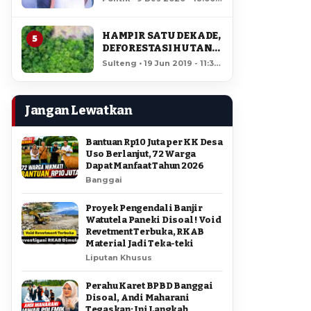
AMIR DI PILGUB
12,184 views
SULTENG
HAMPIR SATU DEKADE,
5
DEFORESTASI HUTAN
LORE LINDU MENCAPAI
Sulteng • 19 Jun 2019 - 11:34
7,923 HEKTAR
• 11,732 views
Jangan Lewatkan
Bantuan Rp10 Juta per KK Desa
Uso Berlanjut, 72 Warga
Dapat Manfaat Tahun 2026
Banggai
Proyek Pengendali Banjir
Watutela Paneki Disoal ! Void
Revetment Terbuka, RKAB
Material Jadi Teka-teki
Liputan Khusus
Perahu Karet BPBD Banggai
Disoal, Andi Maharani
Tegaskan: Ini Langkah