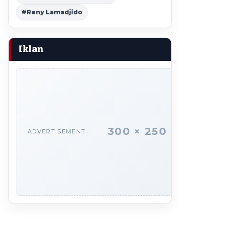
#Reny Lamadjido
Iklan
300 × 250
ADVERTISEMENT