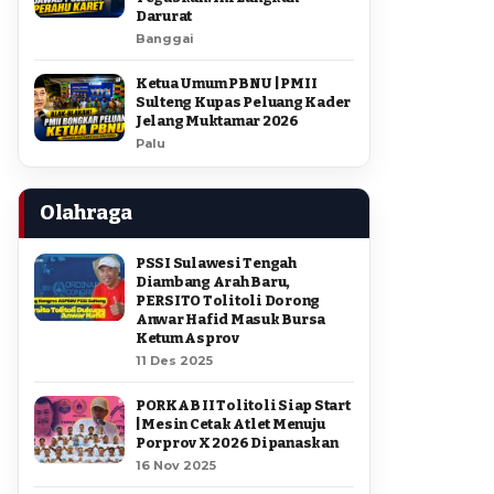
Darurat
Banggai
Ketua Umum PBNU | PMII
Sulteng Kupas Peluang Kader
Jelang Muktamar 2026
Palu
Olahraga
PSSI Sulawesi Tengah
Diambang Arah Baru,
PERSITO Tolitoli Dorong
Anwar Hafid Masuk Bursa
Ketum Asprov
11 Des 2025
PORKAB II Tolitoli Siap Start
| Mesin Cetak Atlet Menuju
Porprov X 2026 Dipanaskan
16 Nov 2025