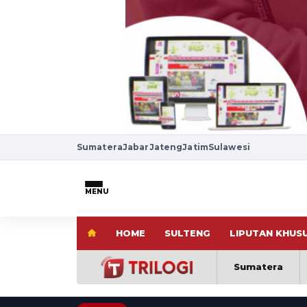
Sumatera
Jabar
Jateng
Jatim
Sulawesi
MENU
HOME
SULTENG
LIPUTAN KHUS
Sumatera