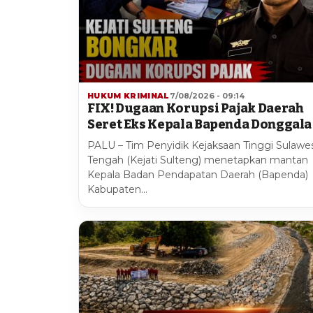
HUKUM KRIMINAL
7/08/2026 - 09:14
FIX! Dugaan Korupsi Pajak Daerah
Seret Eks Kepala Bapenda Donggala
PALU – Tim Penyidik Kejaksaan Tinggi Sulawes
Tengah (Kejati Sulteng) menetapkan mantan
Kepala Badan Pendapatan Daerah (Bapenda)
Kabupaten…