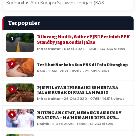
Komunitas Anti Korupsi Sulawesi Tengah (KAK…
Terpopuler
Dilarang Mudik, Satker PJN I Perintah PPK
1
Standby Jaga Kondisi Jalan
Infrastruktur • 6 Mei 2021 - 13:38 • 134,434 views
2
Terlibat Narkoba Dua PNS di Palu Ditangkap
Palu • 9 Mei 2021 - 05:02 • 29,389 views
PJN WILAYAH I PERBAIKI SEMENTARA
3
JALAN RUSAK DI RUAS LAMPASIO
Infrastruktur • 28 Okt 2020 - 07:51 • 14,513 views
HITUNGAN CEPAT, MENANGKAN RUSDY
4
MASTURA – MA’MUN AMIR DI PILGUB
SULTENG
Politik • 9 Des 2020 - 18:00 • 12,233 views