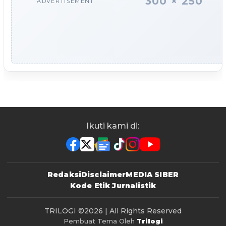
300 × 250
ADVERTISEMENT
Ikuti kami di:
Redaksi
Disclaimer
MEDIA SIBER
Kode Etik Jurnalistik
TRILOGI
©2026 | All Rights Reserved
Pembuat Tema Oleh
Trilogi