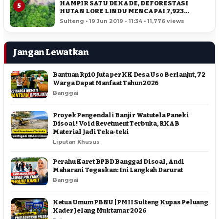
HAMPIR SATU DEKADE, DEFORESTASI
5
HUTAN LORE LINDU MENCAPAI 7,923
HEKTAR
Sulteng • 19 Jun 2019 - 11:34 • 11,776 views
Jangan Lewatkan
Bantuan Rp10 Juta per KK Desa Uso Berlanjut, 72
Warga Dapat Manfaat Tahun 2026
Banggai
Proyek Pengendali Banjir Watutela Paneki
Disoal ! Void Revetment Terbuka, RKAB
Material Jadi Teka-teki
Liputan Khusus
Perahu Karet BPBD Banggai Disoal, Andi
Maharani Tegaskan: Ini Langkah Darurat
Banggai
Ketua Umum PBNU | PMII Sulteng Kupas Peluang
Kader Jelang Muktamar 2026