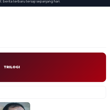
ita terbaru tersaji sepanjang hari.
TRILOGI