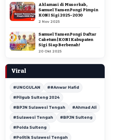
Aklamasi di Musorkab,
Samuel Yansen Pongi Pimpin
KONI Sigi 2025–2030
2 Nov 2025
Samuel Yansen Pongi Daftar
Caketum | KONI Kabupaten
Sigi Siap Berbenah !
20 Okt 2025
Viral
#UNGGULAN
##Anwar Hafid
#Pilgub Sulteng 2024
#BPJN Sulawesi Tengah
#Ahmad Ali
#Sulawesi Tengah
#BPJN Sulteng
#Polda Sulteng
#Politik Sulawesi Tengah