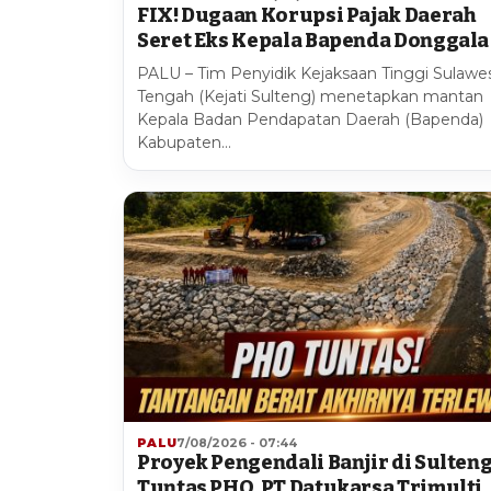
FIX! Dugaan Korupsi Pajak Daerah
Seret Eks Kepala Bapenda Donggala
PALU – Tim Penyidik Kejaksaan Tinggi Sulawes
Tengah (Kejati Sulteng) menetapkan mantan
Kepala Badan Pendapatan Daerah (Bapenda)
Kabupaten…
PALU
7/08/2026 - 07:44
Proyek Pengendali Banjir di Sulten
Tuntas PHO, PT Datukarsa Trimulti