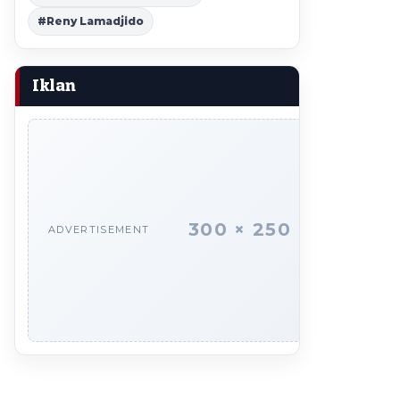
#Reny Lamadjido
Iklan
300 × 250
ADVERTISEMENT