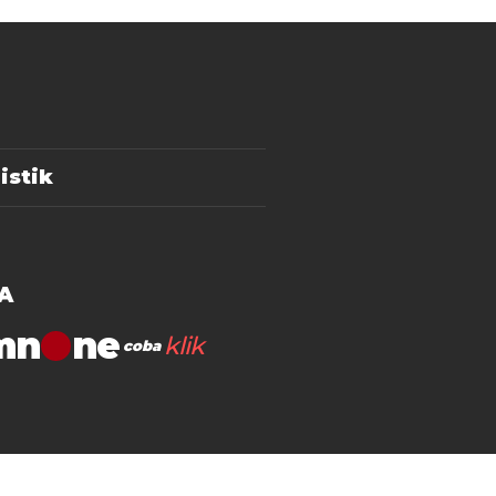
istik
A
mn
klik
coba