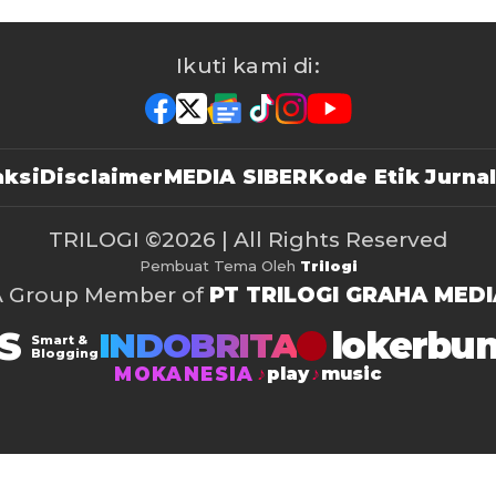
Ikuti kami di:
ksi
Disclaimer
MEDIA SIBER
Kode Etik Jurnal
TRILOGI
©2026 | All Rights Reserved
Pembuat Tema Oleh
Trilogi
A Group Member of
PT TRILOGI GRAHA MEDI
S
lokerbu
INDOBRITA
Smart &
Blogging
MOKANESIA
play
music