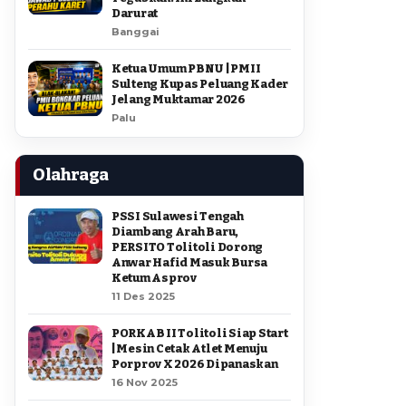
Darurat
Banggai
Ketua Umum PBNU | PMII
Sulteng Kupas Peluang Kader
Jelang Muktamar 2026
Palu
Olahraga
PSSI Sulawesi Tengah
Diambang Arah Baru,
PERSITO Tolitoli Dorong
Anwar Hafid Masuk Bursa
Ketum Asprov
11 Des 2025
PORKAB II Tolitoli Siap Start
| Mesin Cetak Atlet Menuju
Porprov X 2026 Dipanaskan
16 Nov 2025