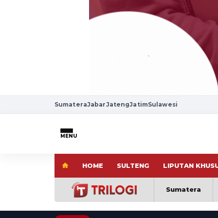
Sumatera
Jabar
Jateng
Jatim
Sulawesi
MENU
HOME
SULTENG
LIPUTAN KHUS
Sumatera