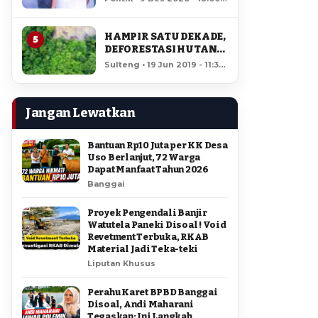
AMIR DI PILGUB
12,516 views
SULTENG
HAMPIR SATU DEKADE,
5
DEFORESTASI HUTAN
LORE LINDU MENCAPAI
Sulteng • 19 Jun 2019 - 11:34
7,923 HEKTAR
• 11,997 views
Jangan Lewatkan
Bantuan Rp10 Juta per KK Desa
Uso Berlanjut, 72 Warga
Dapat Manfaat Tahun 2026
Banggai
Proyek Pengendali Banjir
Watutela Paneki Disoal ! Void
Revetment Terbuka, RKAB
Material Jadi Teka-teki
Liputan Khusus
Perahu Karet BPBD Banggai
Disoal, Andi Maharani
Tegaskan: Ini Langkah