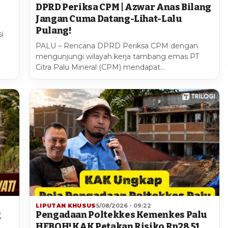
DPRD Periksa CPM | Azwar Anas Bilang
Jangan Cuma Datang-Lihat-Lalu
Pulang!
i
PALU – Rencana DPRD Periksa CPM dengan
mengunjungi wilayah kerja tambang emas PT
Citra Palu Mineral (CPM) mendapat…
LIPUTAN KHUSUS
5/08/2026 - 09:22
g
Pengadaan Poltekkes Kemenkes Palu
HEBOH! KAK Petakan Risiko Rp28,51