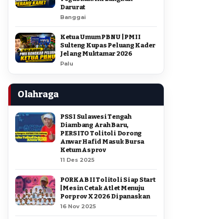
Darurat
Banggai
Ketua Umum PBNU | PMII
Sulteng Kupas Peluang Kader
Jelang Muktamar 2026
Palu
Olahraga
PSSI Sulawesi Tengah
Diambang Arah Baru,
PERSITO Tolitoli Dorong
Anwar Hafid Masuk Bursa
Ketum Asprov
11 Des 2025
PORKAB II Tolitoli Siap Start
| Mesin Cetak Atlet Menuju
Porprov X 2026 Dipanaskan
16 Nov 2025