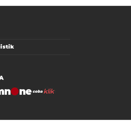
istik
A
mn
klik
coba