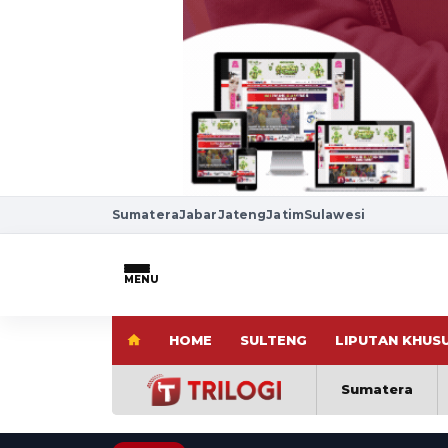
Sumatera
Jabar
Jateng
Jatim
Sulawesi
MENU
HOME
SULTENG
LIPUTAN KHUS
Sumatera