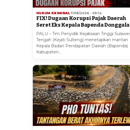
HUKUM KRIMINAL
7/08/2026 - 09:14
FIX! Dugaan Korupsi Pajak Daerah
Seret Eks Kepala Bapenda Donggala
PALU – Tim Penyidik Kejaksaan Tinggi Sulawes
Tengah (Kejati Sulteng) menetapkan mantan
Kepala Badan Pendapatan Daerah (Bapenda)
Kabupaten…