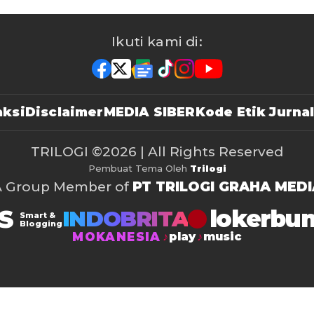
Ikuti kami di:
ksi
Disclaimer
MEDIA SIBER
Kode Etik Jurnal
TRILOGI
©2026 | All Rights Reserved
Pembuat Tema Oleh
Trilogi
A Group Member of
PT TRILOGI GRAHA MEDI
S
lokerbu
INDOBRITA
Smart &
Blogging
MOKANESIA
play
music