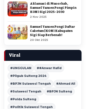
Aklamasi di Musorkab,
Samuel Yansen Pongi Pimpin
KONI Sigi 2025–2030
2 Nov 2025
Samuel Yansen Pongi Daftar
Caketum | KONI Kabupaten
Sigi Siap Berbenah !
20 Okt 2025
Viral
#UNGGULAN
##Anwar Hafid
#Pilgub Sulteng 2024
#BPJN Sulawesi Tengah
#Ahmad Ali
#Sulawesi Tengah
#BPJN Sulteng
#Polda Sulteng
#Politik Sulawesi Tengah