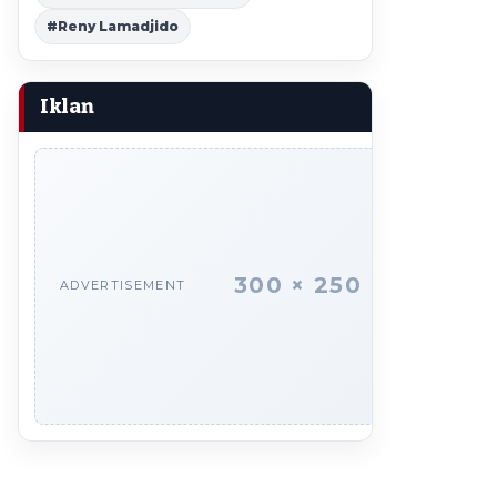
#Reny Lamadjido
Iklan
300 × 250
ADVERTISEMENT