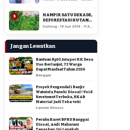
AMIR DI PILGUB
12,195 views
SULTENG
HAMPIR SATU DEKADE,
5
DEFORESTASI HUTAN
LORE LINDU MENCAPAI
Sulteng • 19 Jun 2019 - 11:34
7,923 HEKTAR
• 11,740 views
Jangan Lewatkan
Bantuan Rp10 Juta per KK Desa
Uso Berlanjut, 72 Warga
Dapat Manfaat Tahun 2026
Banggai
Proyek Pengendali Banjir
Watutela Paneki Disoal ! Void
Revetment Terbuka, RKAB
Material Jadi Teka-teki
Liputan Khusus
Perahu Karet BPBD Banggai
Disoal, Andi Maharani
Tegaskan: Ini Langkah