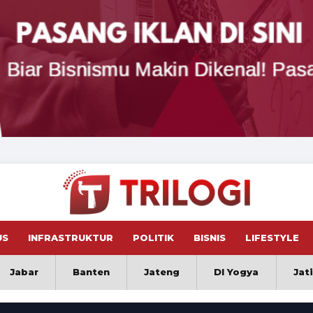
US
INFRASTRUKTUR
POLITIK
BISNIS
LIFESTYLE
Jabar
Banten
Jateng
DI Yogya
Jat