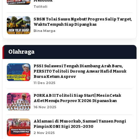
Menohok
Tolitoli
SBSN Tolai Sausu Ngebut! Progres Salip Target,
Waktu Tempuh Siap Dipangkas
Bina Marga
Olahraga
PSSI Sulawesi Tengah Diambang Arah Baru,
PERSITO Tolitoli Dorong Anwar Hafid Masuk
Bursa Ketum Asprov
11 Des 2025
PORKAB II Tolitoli Siap Start | Mesin Cetak
Atlet Menuju Porprov X 2026 Dipanaskan
16 Nov 2025
Aklamasi di Musorkab, Samuel Yansen Pongi
Pimpin KONI Sigi 2025–2030
2 Nov 2025