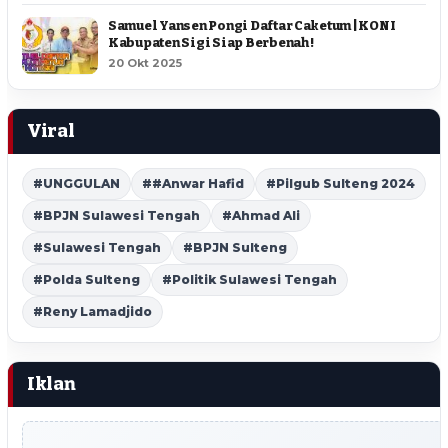
Samuel Yansen Pongi Daftar Caketum | KONI
Kabupaten Sigi Siap Berbenah !
20 Okt 2025
Viral
#UNGGULAN
##Anwar Hafid
#Pilgub Sulteng 2024
#BPJN Sulawesi Tengah
#Ahmad Ali
#Sulawesi Tengah
#BPJN Sulteng
#Polda Sulteng
#Politik Sulawesi Tengah
#Reny Lamadjido
Iklan