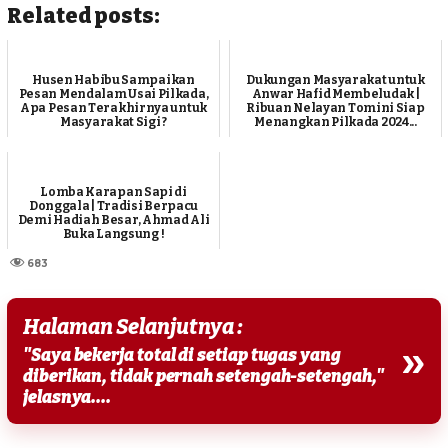
Related posts:
Husen Habibu Sampaikan
Dukungan Masyarakat untuk
Pesan Mendalam Usai Pilkada,
Anwar Hafid Membeludak |
Apa Pesan Terakhirnya untuk
Ribuan Nelayan Tomini Siap
Masyarakat Sigi ?
Menangkan Pilkada 2024...
Lomba Karapan Sapi di
Donggala | Tradisi Berpacu
Demi Hadiah Besar, Ahmad Ali
Buka Langsung !
683
Halaman Selanjutnya :
»
"Saya bekerja total di setiap tugas yang
diberikan, tidak pernah setengah-setengah,"
jelasnya....