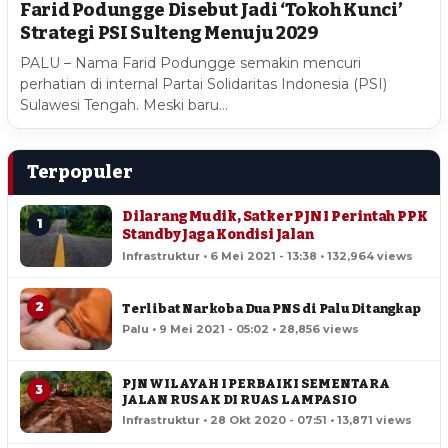
Farid Podungge Disebut Jadi ‘Tokoh Kunci’
Strategi PSI Sulteng Menuju 2029
PALU – Nama Farid Podungge semakin mencuri
perhatian di internal Partai Solidaritas Indonesia (PSI)
Sulawesi Tengah. Meski baru…
Terpopuler
Dilarang Mudik, Satker PJN I Perintah PPK
1
Standby Jaga Kondisi Jalan
Infrastruktur • 6 Mei 2021 - 13:38 • 132,964 views
2
Terlibat Narkoba Dua PNS di Palu Ditangkap
Palu • 9 Mei 2021 - 05:02 • 28,856 views
PJN WILAYAH I PERBAIKI SEMENTARA
3
JALAN RUSAK DI RUAS LAMPASIO
Infrastruktur • 28 Okt 2020 - 07:51 • 13,871 views