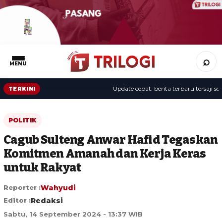
⌕
MENU
Update cepat: berita terbaru tersaji sepan
TERKINI
POLITIK
Cagub Sulteng Anwar Hafid Tegaskan
Komitmen Amanah dan Kerja Keras
untuk Rakyat
Reporter :
Wahyudi
Editor :
Redaksi
Sabtu, 14 September 2024 - 13:37 WIB