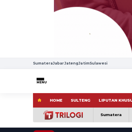
Sumatera
Jabar
Jateng
Jatim
Sulawesi
MENU
HOME
SULTENG
LIPUTAN KHUS
Sumatera