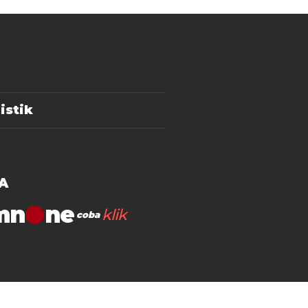
istik
A
mn
klik
coba