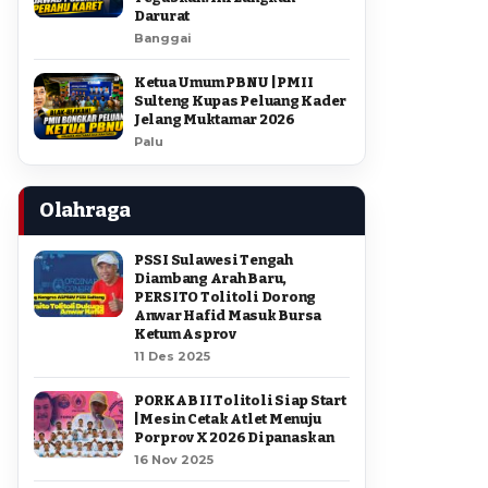
Darurat
Banggai
Ketua Umum PBNU | PMII
Sulteng Kupas Peluang Kader
Jelang Muktamar 2026
Palu
Olahraga
PSSI Sulawesi Tengah
Diambang Arah Baru,
PERSITO Tolitoli Dorong
Anwar Hafid Masuk Bursa
Ketum Asprov
11 Des 2025
PORKAB II Tolitoli Siap Start
| Mesin Cetak Atlet Menuju
Porprov X 2026 Dipanaskan
16 Nov 2025