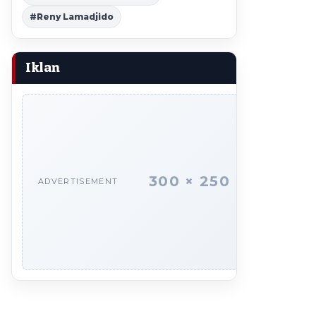
#Reny Lamadjido
Iklan
300 × 250
ADVERTISEMENT