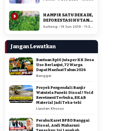
AMIR DI PILGUB
12,525 views
SULTENG
HAMPIR SATU DEKADE,
5
DEFORESTASI HUTAN
LORE LINDU MENCAPAI
Sulteng • 19 Jun 2019 - 11:34
7,923 HEKTAR
• 12,000 views
Jangan Lewatkan
Bantuan Rp10 Juta per KK Desa
Uso Berlanjut, 72 Warga
Dapat Manfaat Tahun 2026
Banggai
Proyek Pengendali Banjir
Watutela Paneki Disoal ! Void
Revetment Terbuka, RKAB
Material Jadi Teka-teki
Liputan Khusus
Perahu Karet BPBD Banggai
Disoal, Andi Maharani
Tegaskan: Ini Langkah