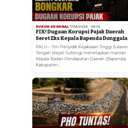
HUKUM KRIMINAL
7/08/2026 - 09:14
FIX! Dugaan Korupsi Pajak Daerah
Seret Eks Kepala Bapenda Donggala
PALU – Tim Penyidik Kejaksaan Tinggi Sulawes
Tengah (Kejati Sulteng) menetapkan mantan
Kepala Badan Pendapatan Daerah (Bapenda)
Kabupaten…