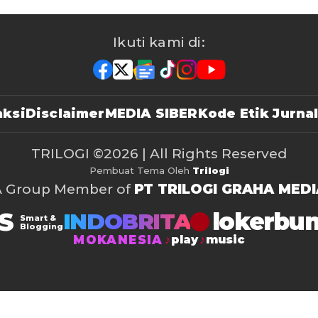
Ikuti kami di:
ksi
Disclaimer
MEDIA SIBER
Kode Etik Jurnal
TRILOGI
©2026 | All Rights Reserved
Pembuat Tema Oleh
Trilogi
A Group Member of
PT TRILOGI GRAHA MEDI
S
lokerbu
INDOBRITA
Smart &
Blogging
MOKANESIA
play
music