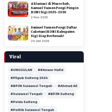
Aklamasi di Musorkab,
Samuel Yansen Pongi Pimpin
KONI Sigi 2025–2030
2 Nov 2025
Samuel Yansen Pongi Daftar
Caketum | KONI Kabupaten
Sigi Siap Berbenah !
20 Okt 2025
Viral
#UNGGULAN
##Anwar Hafid
#Pilgub Sulteng 2024
#BPJN Sulawesi Tengah
#Ahmad Ali
#Sulawesi Tengah
#BPJN Sulteng
#Polda Sulteng
#Politik Sulawesi Tengah