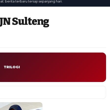
rita terbaru tersaji sepanjang hari.
JN Sulteng
TRILOGI