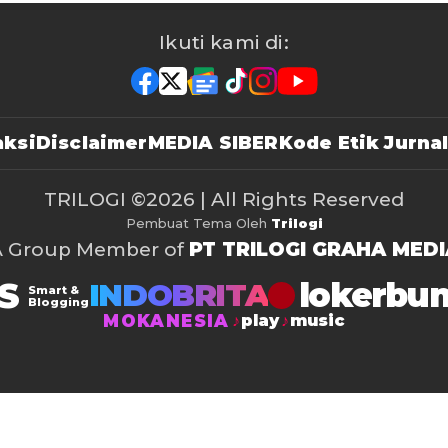
Ikuti kami di:
ksi
Disclaimer
MEDIA SIBER
Kode Etik Jurnal
TRILOGI
©2026 | All Rights Reserved
Pembuat Tema Oleh
Trilogi
A Group Member of
PT TRILOGI GRAHA MEDI
S
lokerbu
INDOBRITA
Smart &
Blogging
MOKANESIA
play
music