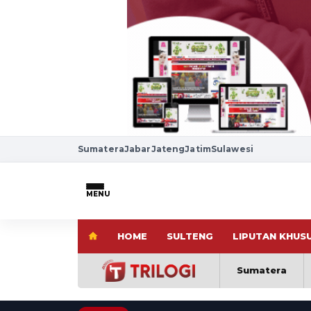
Sumatera
Jabar
Jateng
Jatim
Sulawesi
MENU
HOME
SULTENG
LIPUTAN KHUS
Sumatera