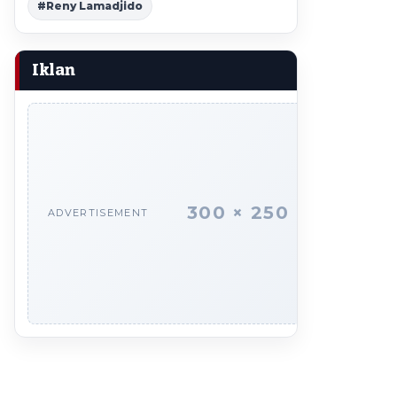
#Reny Lamadjido
Iklan
300 × 250
ADVERTISEMENT