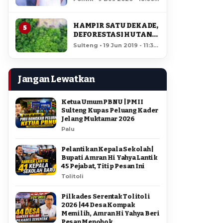
AMIR DI PILGUB
12,098 views
SULTENG
HAMPIR SATU DEKADE,
5
DEFORESTASI HUTAN
LORE LINDU MENCAPAI
Sulteng • 19 Jun 2019 - 11:34
7,923 HEKTAR
• 11,664 views
Jangan Lewatkan
Ketua Umum PBNU | PMII
Sulteng Kupas Peluang Kader
Jelang Muktamar 2026
Palu
Pelantikan Kepala Sekolah |
Bupati Amran Hi Yahya Lantik
45 Pejabat, Titip Pesan Ini
Tolitoli
Pilkades Serentak Tolitoli
2026 | 44 Desa Kompak
Memilih, Amran Hi Yahya Beri
Pesan Menohok