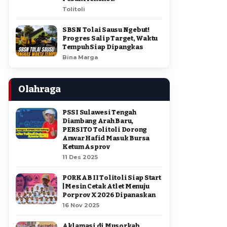
Tolitoli
SBSN Tolai Sausu Ngebut!
Progres Salip Target, Waktu
Tempuh Siap Dipangkas
Bina Marga
Olahraga
PSSI Sulawesi Tengah
Diambang Arah Baru,
PERSITO Tolitoli Dorong
Anwar Hafid Masuk Bursa
Ketum Asprov
11 Des 2025
PORKAB II Tolitoli Siap Start
| Mesin Cetak Atlet Menuju
Porprov X 2026 Dipanaskan
16 Nov 2025
Aklamasi di Musorkab,