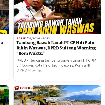
PALU
2/08/2026 - 20:12
lu
Tambang Bawah Tanah PT CPM di Palu
1
Bikin Waswas, DPRD Sulteng Warning
“Bom Waktu”
u
PALU – Rencana tambang bawah tanah PT CPM
di Poboya, Kota Palu, bikin waswas. Komisi III
DPRD Provinsi…