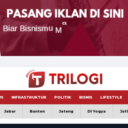
US
INFRASTRUKTUR
POLITIK
BISNIS
LIFESTYLE
Jabar
Banten
Jateng
DI Yogya
Jat