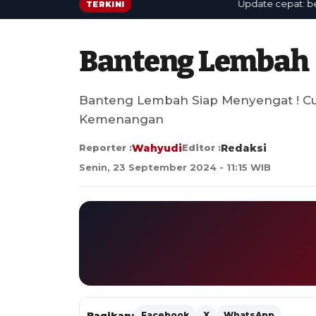
Update cepat: berita 
TERKINI
Banteng Lembah
Banteng Lembah Siap Menyengat ! Cu
Kemenangan
Reporter :
Wahyudi
Editor :
Redaksi
Senin, 23 September 2024 - 11:15 WIB
Bagikan:
Facebook
X
WhatsApp