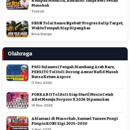
Kompak Memilih, Amran Hi Yahya Beri Pesan
Menohok
Tolitoli
SBSN Tolai Sausu Ngebut! Progres Salip Target,
Waktu Tempuh Siap Dipangkas
Bina Marga
Olahraga
PSSI Sulawesi Tengah Diambang Arah Baru,
PERSITO Tolitoli Dorong Anwar Hafid Masuk
Bursa Ketum Asprov
11 Des 2025
PORKAB II Tolitoli Siap Start | Mesin Cetak
Atlet Menuju Porprov X 2026 Dipanaskan
16 Nov 2025
Aklamasi di Musorkab, Samuel Yansen Pongi
Pimpin KONI Sigi 2025–2030
2 Nov 2025