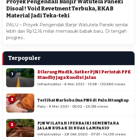
Proyek Pengendali Banjir Watutela Paneki
Disoal ! Void Revetment Terbuka, RKAB
Material Jadi Teka-teki
PALU – Proyek Pengendali Banjir Watutela Paneki senilai
lebih dari Rp12,16 miliar memasuki babak baru. Di tengah
progres…
Terpopuler
Dilarang Mudik, Satker PJN I Perintah PPK
1
Standby Jaga Kondisi Jalan
Infrastruktur • 6 Mei 2021 - 13:38 • 133,560 views
2
Terlibat Narkoba Dua PNS di Palu Ditangkap
Palu • 9 Mei 2021 - 05:02 • 29,155 views
PJN WILAYAH I PERBAIKI SEMENTARA
3
JALAN RUSAK DI RUAS LAMPASIO
Infrastruktur • 28 Okt 2020 - 07:51 • 14,139 views