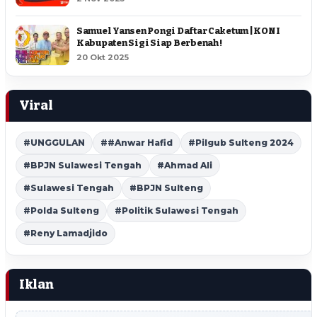
Samuel Yansen Pongi Daftar Caketum | KONI
Kabupaten Sigi Siap Berbenah !
20 Okt 2025
Viral
#UNGGULAN
##Anwar Hafid
#Pilgub Sulteng 2024
#BPJN Sulawesi Tengah
#Ahmad Ali
#Sulawesi Tengah
#BPJN Sulteng
#Polda Sulteng
#Politik Sulawesi Tengah
#Reny Lamadjido
Iklan