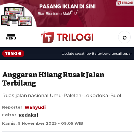
⌕
MENU
Update cepat: berita terbaru tersaji sepanjang
TERKINI
Anggaran Hilang Rusak Jalan
Terbilang
Ruas jalan nasional Umu-Paleleh-Lokodoka-Buol
Reporter :
Wahyudi
Editor :
Redaksi
Kamis, 9 November 2023 - 09:05 WIB