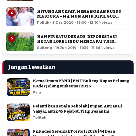
HITUNGAN CEPAT, MENANGKAN RUSDY
4
MASTURA – MA’MUN AMIR DI PILGUB
SULTENG
Politik • 9 Des 2020 - 18:00 • 12,104 views
HAMPIR SATU DEKADE, DEFORESTASI
5
HUTAN LORE LINDU MENCAPAI 7,923
HEKTAR
Sulteng • 19 Jun 2019 - 11:34 • 11,664 views
Jangan Lewatkan
Ketua Umum PBNU | PMII Sulteng Kupas Peluang
Kader Jelang Muktamar 2026
Palu
Pelantikan Kepala Sekolah | Bupati Amran Hi
Yahya Lantik 45 Pejabat, Titip Pesan Ini
Tolitoli
Pilkades Serentak Tolitoli 2026 | 44 Desa