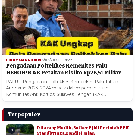
LIPUTAN KHUSUS
5/08/2026 - 09:22
Pengadaan Poltekkes Kemenkes Palu
HEBOH! KAK Petakan Risiko Rp28,51 Miliar
PALU – Pengadaan Poltekkes Kemenkes Palu Tahun
Anggaran 2023–2024 masuk dalam pemantauan
Komunitas Anti Korupsi Sulawesi Tengah (KAK…
Terpopuler
Dilarang Mudik, Satker PJN I Perintah PPK
1
Standby Jaga Kondisi Jalan