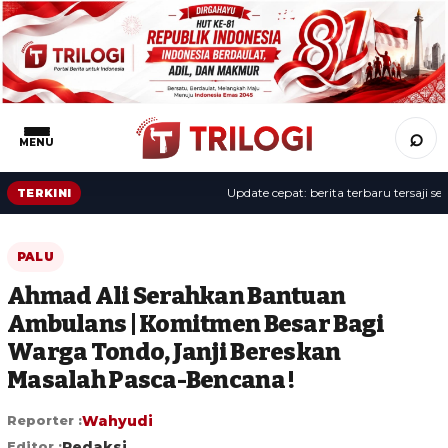
⌕
MENU
Update cepat: berita terbaru tersaji sepanj
TERKINI
PALU
Ahmad Ali Serahkan Bantuan
Ambulans | Komitmen Besar Bagi
Warga Tondo, Janji Bereskan
Masalah Pasca-Bencana !
Reporter :
Wahyudi
Editor :
Redaksi