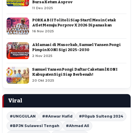
Bursa Ketum Asprov
11 Des 2025
PORKAB II Tolitoli Siap Start | Mesin Cetak
Atlet Menuju Porprov X 2026 Dipanaskan
16 Nov 2025
Aklamasi di Musorkab, Samuel Yansen Pongi
Pimpin KONI Sigi 2025–2030
2 Nov 2025
Samuel Yansen Pongi Daftar Caketum | KONI
Kabupaten Sigi Siap Berbenah !
20 Okt 2025
Viral
#UNGGULAN
##Anwar Hafid
#Pilgub Sulteng 2024
#BPJN Sulawesi Tengah
#Ahmad Ali