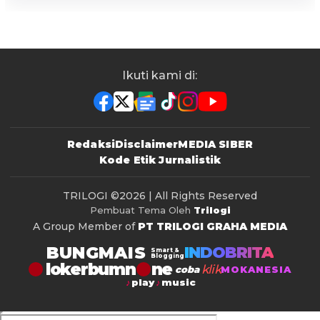
Ikuti kami di:
Redaksi
Disclaimer
MEDIA SIBER
Kode Etik Jurnalistik
TRILOGI
©2026 | All Rights Reserved
Pembuat Tema Oleh
Trilogi
A Group Member of
PT TRILOGI GRAHA MEDIA
BUNGMAIS
INDOBRITA
Smart &
Blogging
lokerbumn
klik
coba
MOKANESIA
play
music