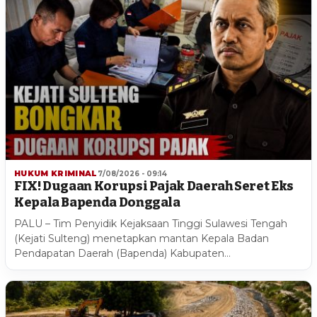
HUKUM KRIMINAL
7/08/2026 - 09:14
FIX! Dugaan Korupsi Pajak Daerah Seret Eks
Kepala Bapenda Donggala
PALU – Tim Penyidik Kejaksaan Tinggi Sulawesi Tengah
(Kejati Sulteng) menetapkan mantan Kepala Badan
Pendapatan Daerah (Bapenda) Kabupaten…