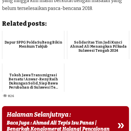
yang hingga kini masih berkutat dengan masalah yang
belum terselesaikan pasca-bencana 2018.
Related posts:
Dapur SPPG Polda Sulteng Bikin
Solidaritas Tim Jadi Kunci
Menkum Takjub
Ahmad Ali Menangkan Pilkada
Sulawesi Tengah 2024
Tokoh Jawa Transmigrasi
Bersatu ! Anwar-Reny Raih
Dukungan Solid, Siap Bawa
Perubahan di Sulawesi Te...
826
Halaman Selanjutnya :
»
Baca Juga : Ahmad Ali Tepis Isu Panas |
Benarkah Konglomerat Halangi Pencalonan