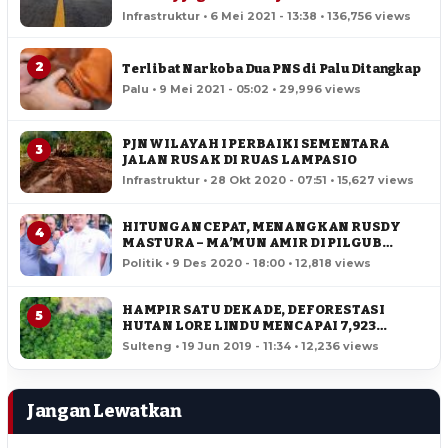
Infrastruktur • 6 Mei 2021 - 13:38 • 136,756 views
2
Terlibat Narkoba Dua PNS di Palu Ditangkap
Palu • 9 Mei 2021 - 05:02 • 29,996 views
PJN WILAYAH I PERBAIKI SEMENTARA
3
JALAN RUSAK DI RUAS LAMPASIO
Infrastruktur • 28 Okt 2020 - 07:51 • 15,627 views
HITUNGAN CEPAT, MENANGKAN RUSDY
4
MASTURA – MA’MUN AMIR DI PILGUB
SULTENG
Politik • 9 Des 2020 - 18:00 • 12,818 views
HAMPIR SATU DEKADE, DEFORESTASI
5
HUTAN LORE LINDU MENCAPAI 7,923
HEKTAR
Sulteng • 19 Jun 2019 - 11:34 • 12,236 views
Jangan Lewatkan