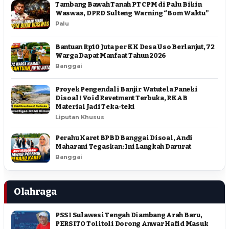
Tambang Bawah Tanah PT CPM di Palu Bikin
Waswas, DPRD Sulteng Warning “Bom Waktu”
Palu
Bantuan Rp10 Juta per KK Desa Uso Berlanjut, 72
Warga Dapat Manfaat Tahun 2026
Banggai
Proyek Pengendali Banjir Watutela Paneki
Disoal ! Void Revetment Terbuka, RKAB
Material Jadi Teka-teki
Liputan Khusus
Perahu Karet BPBD Banggai Disoal, Andi
Maharani Tegaskan: Ini Langkah Darurat
Banggai
Olahraga
PSSI Sulawesi Tengah Diambang Arah Baru,
PERSITO Tolitoli Dorong Anwar Hafid Masuk