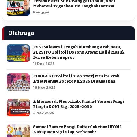
Perahu Karet BPBD Banggai Disoal, Andi
Maharani Tegaskan: Ini Langkah Darurat
Banggai
Olahraga
PSSI Sulawesi Tengah Diambang Arah Baru,
PERSITO Tolitoli Dorong Anwar Hafid Masuk
Bursa Ketum Asprov
11 Des 2025
PORKAB II Tolitoli Siap Start | Mesin Cetak
Atlet Menuju Porprov X 2026 Dipanaskan
16 Nov 2025
Aklamasi di Musorkab, Samuel Yansen Pongi
Pimpin KONI Sigi 2025–2030
2 Nov 2025
Samuel Yansen Pongi Daftar Caketum | KONI
Kabupaten Sigi Siap Berbenah !