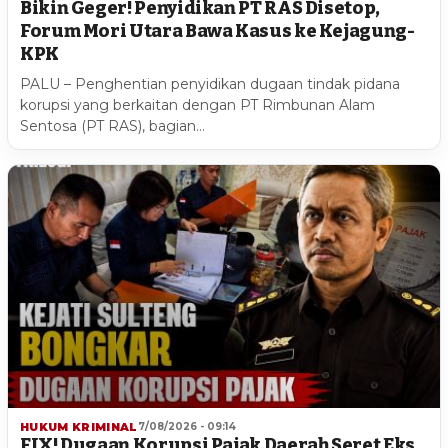
Bikin Geger! Penyidikan PT RAS Disetop,
Forum Mori Utara Bawa Kasus ke Kejagung-
KPK
PALU – Penghentian penyidikan dugaan tindak pidana
korupsi yang berkaitan dengan PT Rimbunan Alam
Sentosa (PT RAS), bagian…
HUKUM KRIMINAL
7/08/2026 - 09:14
FIX! Dugaan Korupsi Pajak Daerah Seret Eks