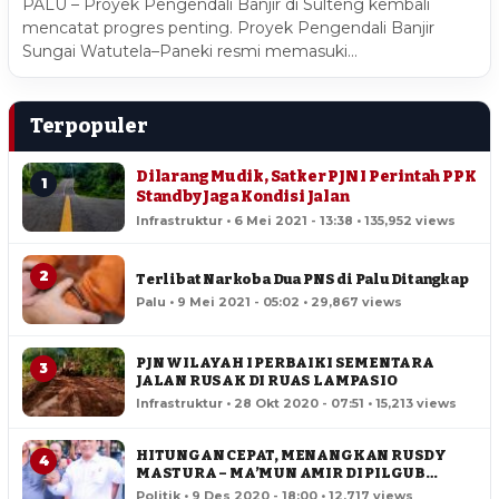
PALU – Proyek Pengendali Banjir di Sulteng kembali
mencatat progres penting. Proyek Pengendali Banjir
Sungai Watutela–Paneki resmi memasuki…
Terpopuler
Dilarang Mudik, Satker PJN I Perintah PPK
1
Standby Jaga Kondisi Jalan
Infrastruktur • 6 Mei 2021 - 13:38 • 135,952 views
2
Terlibat Narkoba Dua PNS di Palu Ditangkap
Palu • 9 Mei 2021 - 05:02 • 29,867 views
PJN WILAYAH I PERBAIKI SEMENTARA
3
JALAN RUSAK DI RUAS LAMPASIO
Infrastruktur • 28 Okt 2020 - 07:51 • 15,213 views
HITUNGAN CEPAT, MENANGKAN RUSDY
4
MASTURA – MA’MUN AMIR DI PILGUB
SULTENG
Politik • 9 Des 2020 - 18:00 • 12,717 views