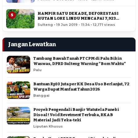
HAMPIR SATU DEKADE, DEFORESTASI
5
HUTAN LORE LINDU MENCAPAI 7,923
HEKTAR
Sulteng • 19 Jun 2019 - 11:34 • 12,171 views
Jangan Lewatkan
Tambang Bawah Tanah PT CPM di Palu Bikin
Waswas, DPRD Sulteng Warning “Bom Waktu”
Palu
Bantuan Rp10 Juta per KK Desa Uso Berlanjut, 72
Warga Dapat Manfaat Tahun 2026
Banggai
Proyek Pengendali Banjir Watutela Paneki
Disoal ! Void Revetment Terbuka, RKAB
Material Jadi Teka-teki
Liputan Khusus